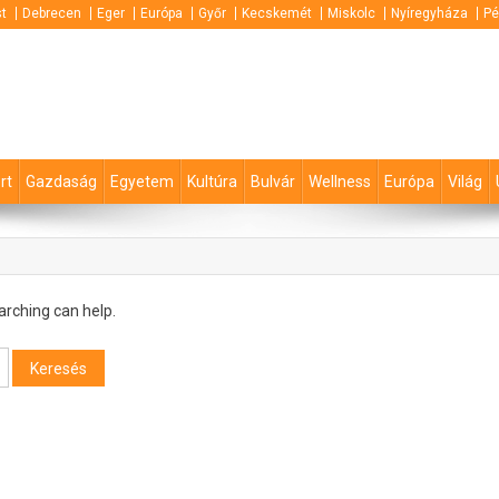
t
Debrecen
Eger
Európa
Győr
Kecskemét
Miskolc
Nyíregyháza
Pé
rt
Gazdaság
Egyetem
Kultúra
Bulvár
Wellness
Európa
Világ
arching can help.