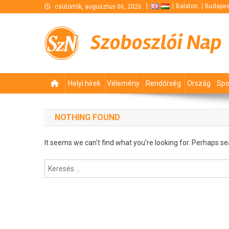
Skip
Balaton
Budapes
csütörtök, augusztus 06, 2026
to
content
Szoboszlói Nap
Helyi hírek
Vélemény
Rendőrség
Ország
Spo
NOTHING FOUND
It seems we can’t find what you’re looking for. Perhaps se
Keresés: