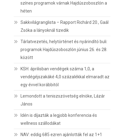
színes programok várnak Hajdúszoboszlón a
héten
Sakkvilágranglista – Rapport Richárd 20., Gaál
Zsóka a lányoknál tizedik
Tárlatvezetés, helytörténet és nyárindító buli:
programok Hajdúszoboszlón június 26. és 28.
között
KSH: áprilisban vendégek száma 1,0, a
vendégéjszakáké 4,0 százalékkal elmaradt az
egy évvel korábbitól
Lemondott a teniszszövetség elnöke, Lázár
János
Idén is díjazták a legjobb konferencia és
wellness szállodákat
NAV: eddig 685 ezren ajánlották fel az 1+1