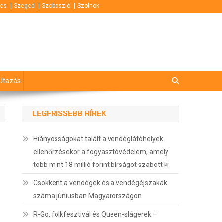
cs
Szeged
Szoboszló
Szolnok
Utazás
LEGFRISSEBB HÍREK
Hiányosságokat talált a vendéglátóhelyek
ellenőrzésekor a fogyasztóvédelem, amely
több mint 18 millió forint bírságot szabott ki
Csökkent a vendégek és a vendégéjszakák
száma júniusban Magyarországon
R-Go, folkfesztivál és Queen-slágerek –