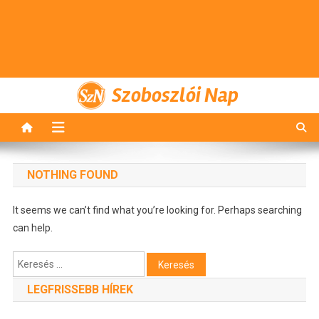
Szoboszlói Nap
NOTHING FOUND
It seems we can’t find what you’re looking for. Perhaps searching
can help.
Keresés:
LEGFRISSEBB HÍREK