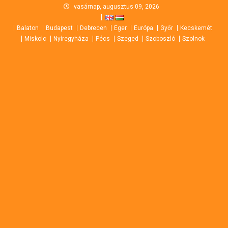
Skip
vasárnap, augusztus 09, 2026
to
Balaton
Budapest
Debrecen
Eger
Európa
Győr
Kecskemét
content
Miskolc
Nyíregyháza
Pécs
Szeged
Szoboszló
Szolnok