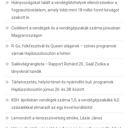
Hiányosságokat talált a vendéglátóhelyek ellenőrzésekor a
fogyasztóvédelem, amely több mint 18 millió forint bírságot
szabott ki
Csökkent a vendégek és a vendégéjszakák száma júniusban
Magyarországon
R-Go, folkfesztivál és Queen-slágerek – színes programok
várnak Hajdúszoboszlón a héten
Sakkvilágranglista – Rapport Richárd 20., Gaál Zsóka a
lányoknál tizedik
Tárlatvezetés, helytörténet és nyárindító buli: programok
Hajdúszoboszlón június 26. és 28. között
KSH: áprilisban vendégek száma 1,0, a vendégéjszakáké 4,0
százalékkal elmaradt az egy évvel korábbitól
Lemondott a teniszszövetség elnöke, Lázár János