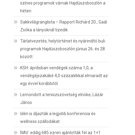
színes programok várnak Hajdúszoboszlón a
héten
Sakkvilágranglista – Rapport Richárd 20., Gaál
Zsóka a lányoknál tizedik
Tárlatvezetés, helytörténet és nyárindító buli:
programok Hajdúszoboszlón június 26. és 28.
között
KSH: áprilisban vendégek száma 1,0, a
vendégéjszakáké 4,0 százalékkal elmaradt az
egy évvel korábbitól
Lemondott a teniszszövetség elnöke, Lázár
János
Idén is díjazták a legjobb konferencia és
wellness szállodákat
NAV: eddig 685 ezren ajánlották fel az 1+1