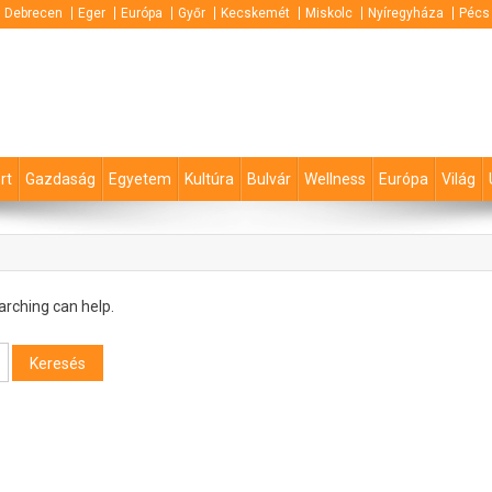
Debrecen
Eger
Európa
Győr
Kecskemét
Miskolc
Nyíregyháza
Pécs
rt
Gazdaság
Egyetem
Kultúra
Bulvár
Wellness
Európa
Világ
arching can help.