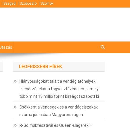
Szeged
Szoboszló
Szolnok
Utazás
LEGFRISSEBB HÍREK
Hiányosságokat talált a vendéglátóhelyek
ellenőrzésekor a fogyasztóvédelem, amely
több mint 18 millió forint bírságot szabott ki
Csökkent a vendégek és a vendégéjszakák
száma júniusban Magyarországon
R-Go, folkfesztivál és Queen-slágerek –