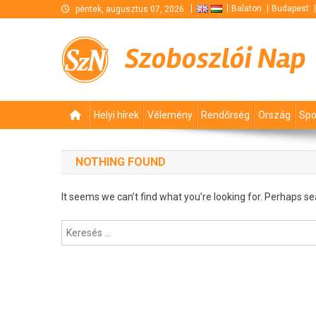
Skip
Balaton
Budapest
péntek, augusztus 07, 2026
to
content
Szoboszlói Nap
Helyi hírek
Vélemény
Rendőrség
Ország
Spo
NOTHING FOUND
It seems we can’t find what you’re looking for. Perhaps se
Keresés: