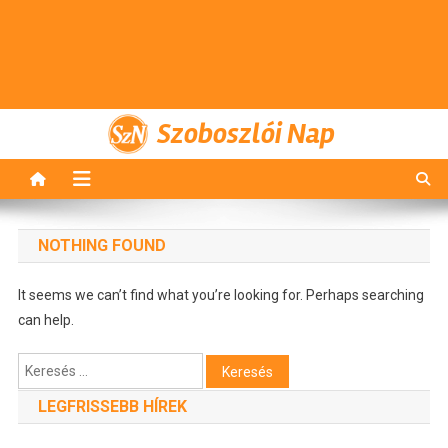
Szoboszlói Nap
NOTHING FOUND
It seems we can’t find what you’re looking for. Perhaps searching
can help.
Keresés:
LEGFRISSEBB HÍREK