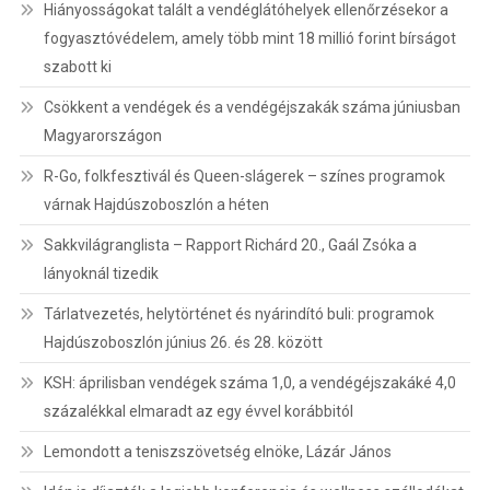
Hiányosságokat talált a vendéglátóhelyek ellenőrzésekor a
fogyasztóvédelem, amely több mint 18 millió forint bírságot
szabott ki
Csökkent a vendégek és a vendégéjszakák száma júniusban
Magyarországon
R-Go, folkfesztivál és Queen-slágerek – színes programok
várnak Hajdúszoboszlón a héten
Sakkvilágranglista – Rapport Richárd 20., Gaál Zsóka a
lányoknál tizedik
Tárlatvezetés, helytörténet és nyárindító buli: programok
Hajdúszoboszlón június 26. és 28. között
KSH: áprilisban vendégek száma 1,0, a vendégéjszakáké 4,0
százalékkal elmaradt az egy évvel korábbitól
Lemondott a teniszszövetség elnöke, Lázár János