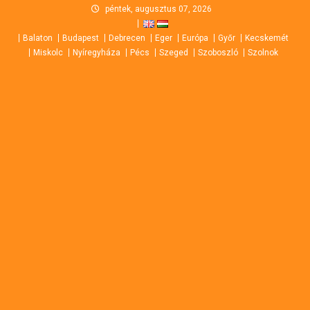
Skip
péntek, augusztus 07, 2026
to
Balaton
Budapest
Debrecen
Eger
Európa
Győr
Kecskemét
content
Miskolc
Nyíregyháza
Pécs
Szeged
Szoboszló
Szolnok