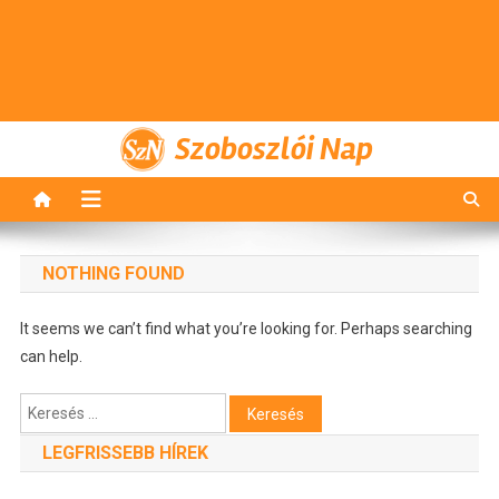
Szoboszlói Nap
NOTHING FOUND
It seems we can’t find what you’re looking for. Perhaps searching
can help.
Keresés:
LEGFRISSEBB HÍREK