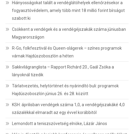
Hiányosságokat talált a vendéglátóhelyek ellenőrzésekor a
fogyasztóvédelem, amely több mint 18 millió forint bírságot
szabott ki
Csökkent a vendégek és a vendégéjszakák száma júniusban
Magyarországon
R-Go, folkfesztivál és Queen-slágerek – színes programok
várnak Hajdúszoboszlón a héten
Sakkvilágranglista – Rapport Richárd 20., Gaál Zsóka a
lányoknál tizedik
Tárlatvezetés, helytörténet és nyárindító buli: programok
Hajdúszoboszlón június 26. és 28. között
KSH: áprilisban vendégek száma 1,0, a vendégéjszakáké 4,0
százalékkal elmaradt az egy évvel korábbitól
Lemondott a teniszszövetség elnöke, Lázár János