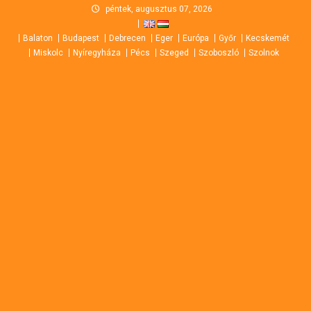
Skip
péntek, augusztus 07, 2026
to
Balaton
Budapest
Debrecen
Eger
Európa
Győr
Kecskemét
content
Miskolc
Nyíregyháza
Pécs
Szeged
Szoboszló
Szolnok