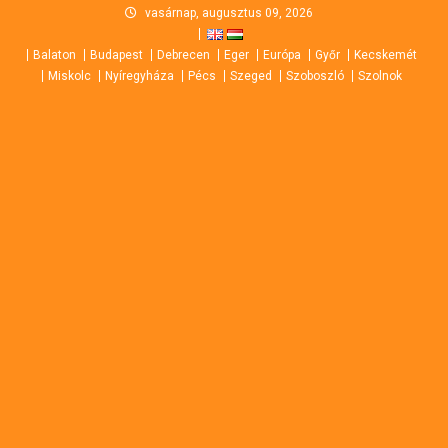
Skip
vasárnap, augusztus 09, 2026
to
Balaton
Budapest
Debrecen
Eger
Európa
Győr
Kecskemét
content
Miskolc
Nyíregyháza
Pécs
Szeged
Szoboszló
Szolnok