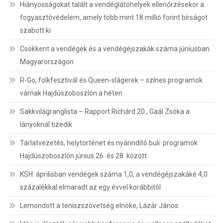
Hiányosságokat talált a vendéglátóhelyek ellenőrzésekor a
fogyasztóvédelem, amely több mint 18 millió forint bírságot
szabott ki
Csökkent a vendégek és a vendégéjszakák száma júniusban
Magyarországon
R-Go, folkfesztivál és Queen-slágerek – színes programok
várnak Hajdúszoboszlón a héten
Sakkvilágranglista – Rapport Richárd 20., Gaál Zsóka a
lányoknál tizedik
Tárlatvezetés, helytörténet és nyárindító buli: programok
Hajdúszoboszlón június 26. és 28. között
KSH: áprilisban vendégek száma 1,0, a vendégéjszakáké 4,0
százalékkal elmaradt az egy évvel korábbitól
Lemondott a teniszszövetség elnöke, Lázár János