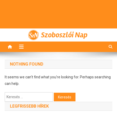
Szoboszlói Nap
NOTHING FOUND
It seems we can’t find what you’re looking for. Perhaps searching
can help.
Keresés:
LEGFRISSEBB HÍREK