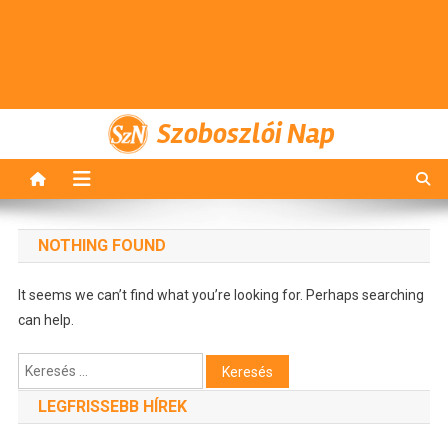
Szoboszlói Nap
NOTHING FOUND
It seems we can’t find what you’re looking for. Perhaps searching
can help.
Keresés:
LEGFRISSEBB HÍREK