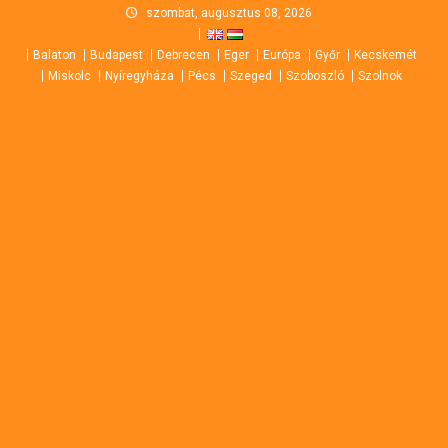
Skip
szombat, augusztus 08, 2026
to
Balaton
Budapest
Debrecen
Eger
Európa
Győr
Kecskemét
content
Miskolc
Nyíregyháza
Pécs
Szeged
Szoboszló
Szolnok