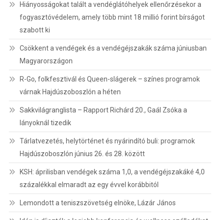
Hiányosságokat talált a vendéglátóhelyek ellenőrzésekor a
fogyasztóvédelem, amely több mint 18 millió forint bírságot
szabott ki
Csökkent a vendégek és a vendégéjszakák száma júniusban
Magyarországon
R-Go, folkfesztivál és Queen-slágerek – színes programok
várnak Hajdúszoboszlón a héten
Sakkvilágranglista – Rapport Richárd 20., Gaál Zsóka a
lányoknál tizedik
Tárlatvezetés, helytörténet és nyárindító buli: programok
Hajdúszoboszlón június 26. és 28. között
KSH: áprilisban vendégek száma 1,0, a vendégéjszakáké 4,0
százalékkal elmaradt az egy évvel korábbitól
Lemondott a teniszszövetség elnöke, Lázár János