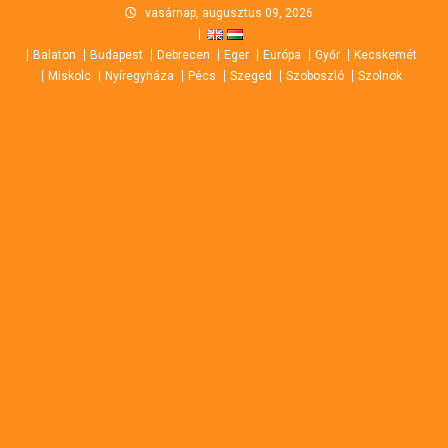
Skip
vasárnap, augusztus 09, 2026
to
Balaton
Budapest
Debrecen
Eger
Európa
Győr
Kecskemét
content
Miskolc
Nyíregyháza
Pécs
Szeged
Szoboszló
Szolnok