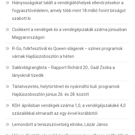
Hiányosságokat talált a vendéglátóhelyek ellenőrzésekor a
fogyasztóvédelem, amely több mint 18 millió forint bírságot
szabott ki
Csökkent a vendégek és a vendégéjszakák száma júniusban
Magyarországon
R-Go, folkfesztivál és Queen-slágerek – színes programok
várnak Hajdúszoboszlón a héten
Sakkvilágranglista – Rapport Richárd 20., Gaál Zsóka a
lányoknál tizedik
Tárlatvezetés, helytörténet és nyárindító buli: programok
Hajdúszoboszlón június 26. és 28. között
KSH: áprilisban vendégek száma 1,0, a vendégéjszakáké 4,0
százalékkal elmaradt az egy évvel korábbitól
Lemondott a teniszszövetség elnöke, Lázár János