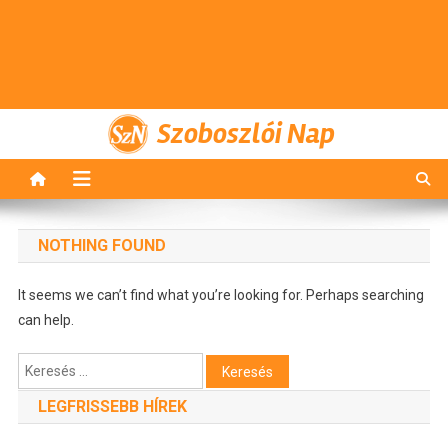
Szoboszlói Nap
NOTHING FOUND
It seems we can’t find what you’re looking for. Perhaps searching
can help.
Keresés:
LEGFRISSEBB HÍREK