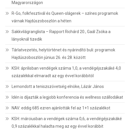
Magyarországon
R-Go, folkfesztivál és Queen-slágerek – színes programok
várnak Hajdúszoboszlón a héten
Sakkvilágranglista – Rapport Richárd 20., Gaál Zsóka a
lányoknál tizedik
Tárlatvezetés, helytörténet és nyárindító buli: programok
Hajdúszoboszlón június 26. és 28. között
KSH: áprilisban vendégek száma 1,0, a vendégéjszakáké 4,0
százalékkal elmaradt az egy évvel korábbitól
Lemondott a teniszszövetség elnöke, Lázár János
Idén is díjazták a legjobb konferencia és wellness szállodákat
NAV: eddig 685 ezren ajánlották fel az 1+1 százalékot
KSH: márciusban a vendégek száma 0,6, a vendégéjszakáké
0,9 százalékkal haladta meg az egy évvel korábbit