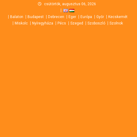
Skip
csütörtök, augusztus 06, 2026
to
Balaton
Budapest
Debrecen
Eger
Európa
Győr
Kecskemét
content
Miskolc
Nyíregyháza
Pécs
Szeged
Szoboszló
Szolnok