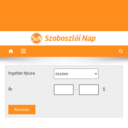
Szoboszlói Nap
Ingatlan típusa
Ár
-
$