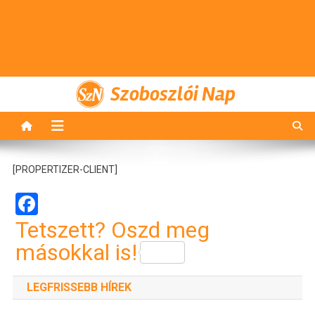
Szoboszlói Nap
[PROPERTIZER-CLIENT]
Facebook
Tetszett? Oszd meg
másokkal is!
LEGFRISSEBB HÍREK