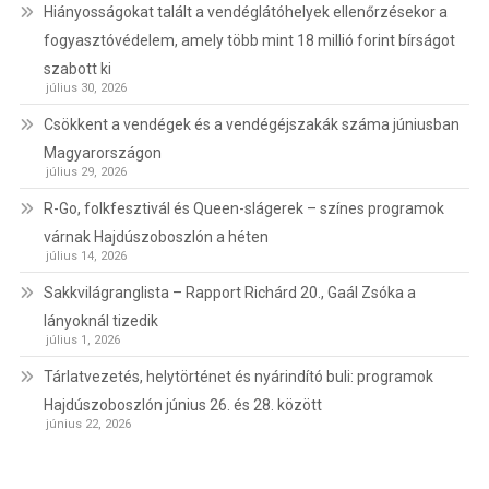
Hiányosságokat talált a vendéglátóhelyek ellenőrzésekor a
fogyasztóvédelem, amely több mint 18 millió forint bírságot
szabott ki
július 30, 2026
Csökkent a vendégek és a vendégéjszakák száma júniusban
Magyarországon
július 29, 2026
R-Go, folkfesztivál és Queen-slágerek – színes programok
várnak Hajdúszoboszlón a héten
július 14, 2026
Sakkvilágranglista – Rapport Richárd 20., Gaál Zsóka a
lányoknál tizedik
július 1, 2026
Tárlatvezetés, helytörténet és nyárindító buli: programok
Hajdúszoboszlón június 26. és 28. között
június 22, 2026