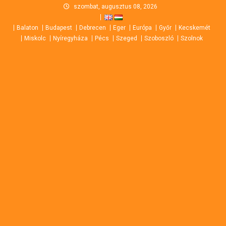
Skip
szombat, augusztus 08, 2026
to
Balaton
Budapest
Debrecen
Eger
Európa
Győr
Kecskemét
content
Miskolc
Nyíregyháza
Pécs
Szeged
Szoboszló
Szolnok