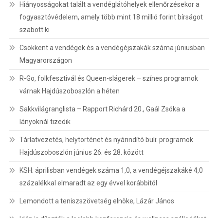
Hiányosságokat talált a vendéglátóhelyek ellenőrzésekor a
fogyasztóvédelem, amely több mint 18 millió forint bírságot
szabott ki
Csökkent a vendégek és a vendégéjszakák száma júniusban
Magyarországon
R-Go, folkfesztivál és Queen-slágerek – színes programok
várnak Hajdúszoboszlón a héten
Sakkvilágranglista – Rapport Richárd 20., Gaál Zsóka a
lányoknál tizedik
Tárlatvezetés, helytörténet és nyárindító buli: programok
Hajdúszoboszlón június 26. és 28. között
KSH: áprilisban vendégek száma 1,0, a vendégéjszakáké 4,0
százalékkal elmaradt az egy évvel korábbitól
Lemondott a teniszszövetség elnöke, Lázár János