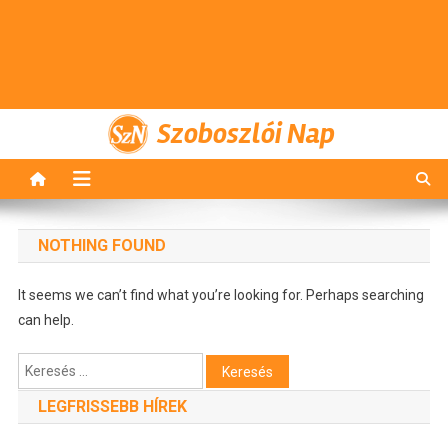
Szoboszlói Nap
NOTHING FOUND
It seems we can’t find what you’re looking for. Perhaps searching
can help.
Keresés:
LEGFRISSEBB HÍREK