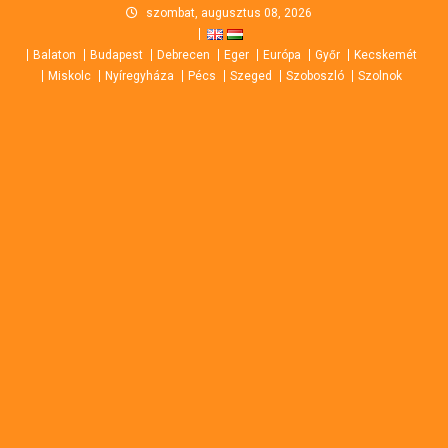
Skip
szombat, augusztus 08, 2026
to
Balaton
Budapest
Debrecen
Eger
Európa
Győr
Kecskemét
content
Miskolc
Nyíregyháza
Pécs
Szeged
Szoboszló
Szolnok