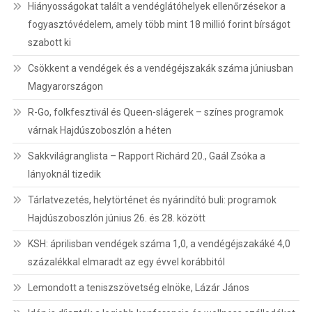
Hiányosságokat talált a vendéglátóhelyek ellenőrzésekor a
fogyasztóvédelem, amely több mint 18 millió forint bírságot
szabott ki
Csökkent a vendégek és a vendégéjszakák száma júniusban
Magyarországon
R-Go, folkfesztivál és Queen-slágerek – színes programok
várnak Hajdúszoboszlón a héten
Sakkvilágranglista – Rapport Richárd 20., Gaál Zsóka a
lányoknál tizedik
Tárlatvezetés, helytörténet és nyárindító buli: programok
Hajdúszoboszlón június 26. és 28. között
KSH: áprilisban vendégek száma 1,0, a vendégéjszakáké 4,0
százalékkal elmaradt az egy évvel korábbitól
Lemondott a teniszszövetség elnöke, Lázár János