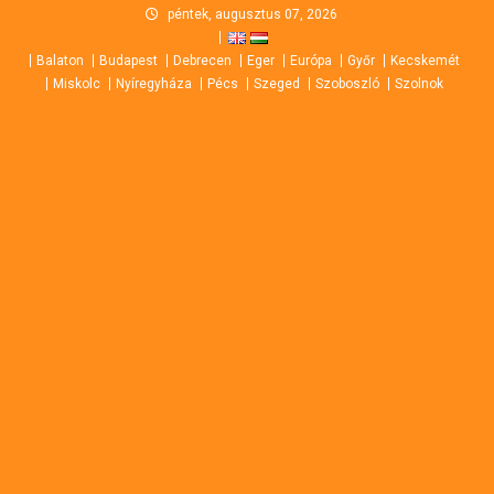
Skip
péntek, augusztus 07, 2026
to
Balaton
Budapest
Debrecen
Eger
Európa
Győr
Kecskemét
content
Miskolc
Nyíregyháza
Pécs
Szeged
Szoboszló
Szolnok