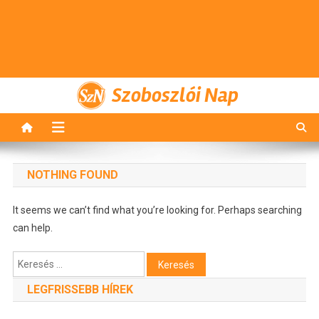
Szoboszlói Nap
NOTHING FOUND
It seems we can’t find what you’re looking for. Perhaps searching
can help.
Keresés:
LEGFRISSEBB HÍREK