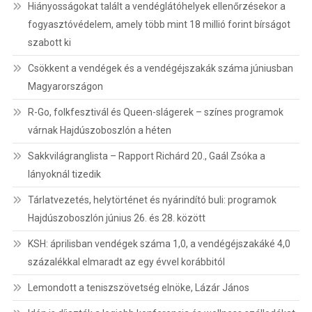
Hiányosságokat talált a vendéglátóhelyek ellenőrzésekor a
fogyasztóvédelem, amely több mint 18 millió forint bírságot
szabott ki
Csökkent a vendégek és a vendégéjszakák száma júniusban
Magyarországon
R-Go, folkfesztivál és Queen-slágerek – színes programok
várnak Hajdúszoboszlón a héten
Sakkvilágranglista – Rapport Richárd 20., Gaál Zsóka a
lányoknál tizedik
Tárlatvezetés, helytörténet és nyárindító buli: programok
Hajdúszoboszlón június 26. és 28. között
KSH: áprilisban vendégek száma 1,0, a vendégéjszakáké 4,0
százalékkal elmaradt az egy évvel korábbitól
Lemondott a teniszszövetség elnöke, Lázár János