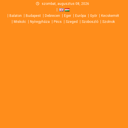
Skip
szombat, augusztus 08, 2026
to
Balaton
Budapest
Debrecen
Eger
Európa
Győr
Kecskemét
content
Miskolc
Nyíregyháza
Pécs
Szeged
Szoboszló
Szolnok