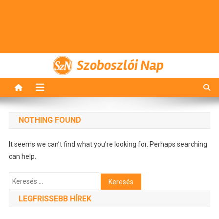
Szoboszlói Nap
NOTHING FOUND
It seems we can’t find what you’re looking for. Perhaps searching
can help.
Keresés:
LEGFRISSEBB HÍREK