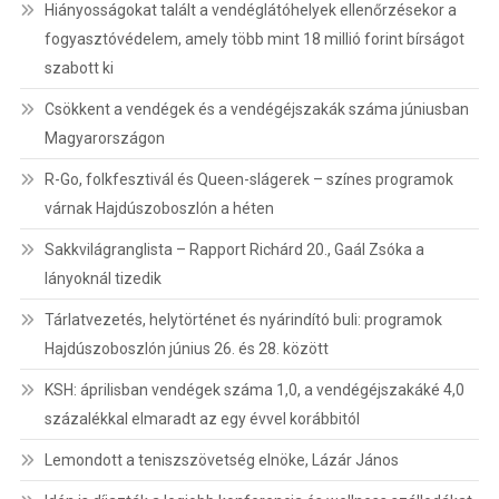
Hiányosságokat talált a vendéglátóhelyek ellenőrzésekor a
fogyasztóvédelem, amely több mint 18 millió forint bírságot
szabott ki
Csökkent a vendégek és a vendégéjszakák száma júniusban
Magyarországon
R-Go, folkfesztivál és Queen-slágerek – színes programok
várnak Hajdúszoboszlón a héten
Sakkvilágranglista – Rapport Richárd 20., Gaál Zsóka a
lányoknál tizedik
Tárlatvezetés, helytörténet és nyárindító buli: programok
Hajdúszoboszlón június 26. és 28. között
KSH: áprilisban vendégek száma 1,0, a vendégéjszakáké 4,0
százalékkal elmaradt az egy évvel korábbitól
Lemondott a teniszszövetség elnöke, Lázár János