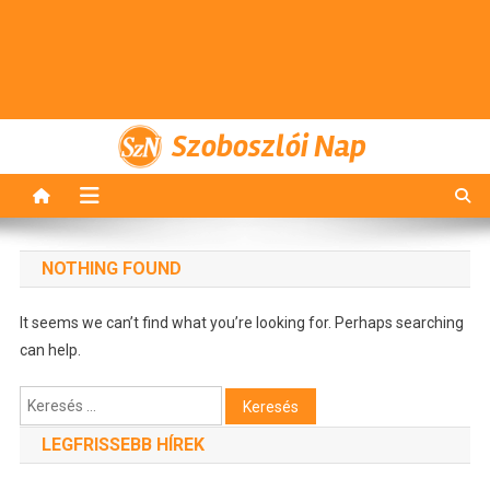
Szoboszlói Nap
NOTHING FOUND
It seems we can’t find what you’re looking for. Perhaps searching
can help.
Keresés:
LEGFRISSEBB HÍREK