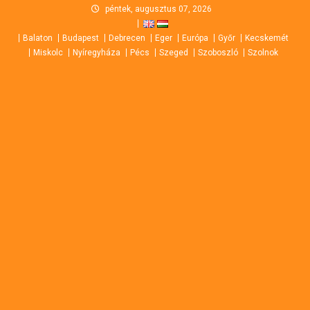
Skip
péntek, augusztus 07, 2026
to
Balaton
Budapest
Debrecen
Eger
Európa
Győr
Kecskemét
content
Miskolc
Nyíregyháza
Pécs
Szeged
Szoboszló
Szolnok