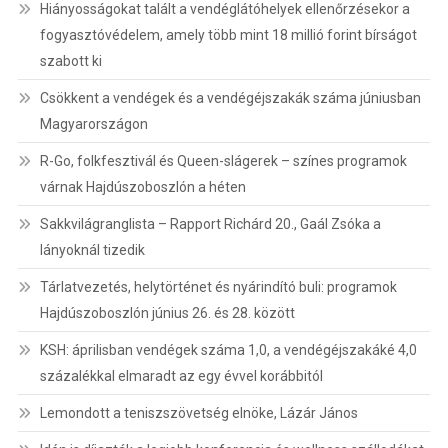
Hiányosságokat talált a vendéglátóhelyek ellenőrzésekor a
fogyasztóvédelem, amely több mint 18 millió forint bírságot
szabott ki
Csökkent a vendégek és a vendégéjszakák száma júniusban
Magyarországon
R-Go, folkfesztivál és Queen-slágerek – színes programok
várnak Hajdúszoboszlón a héten
Sakkvilágranglista – Rapport Richárd 20., Gaál Zsóka a
lányoknál tizedik
Tárlatvezetés, helytörténet és nyárindító buli: programok
Hajdúszoboszlón június 26. és 28. között
KSH: áprilisban vendégek száma 1,0, a vendégéjszakáké 4,0
százalékkal elmaradt az egy évvel korábbitól
Lemondott a teniszszövetség elnöke, Lázár János