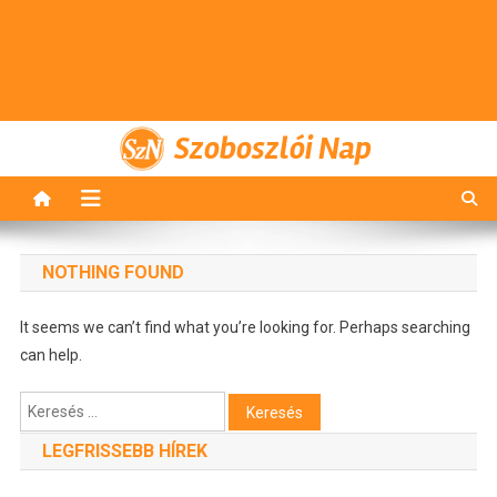
Szoboszlói Nap
NOTHING FOUND
It seems we can’t find what you’re looking for. Perhaps searching
can help.
Keresés:
LEGFRISSEBB HÍREK