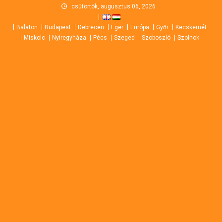
Skip
csütörtök, augusztus 06, 2026
to
Balaton
Budapest
Debrecen
Eger
Európa
Győr
Kecskemét
content
Miskolc
Nyíregyháza
Pécs
Szeged
Szoboszló
Szolnok