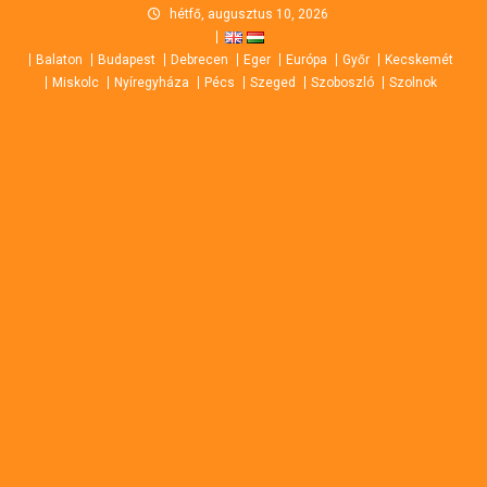
Skip
hétfő, augusztus 10, 2026
to
Balaton
Budapest
Debrecen
Eger
Európa
Győr
Kecskemét
content
Miskolc
Nyíregyháza
Pécs
Szeged
Szoboszló
Szolnok