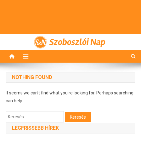
Szoboszlói Nap
NOTHING FOUND
It seems we can’t find what you’re looking for. Perhaps searching
can help.
Keresés:
LEGFRISSEBB HÍREK