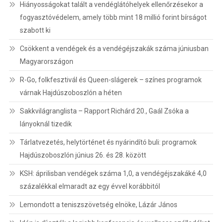
Hiányosságokat talált a vendéglátóhelyek ellenőrzésekor a
fogyasztóvédelem, amely több mint 18 millió forint bírságot
szabott ki
Csökkent a vendégek és a vendégéjszakák száma júniusban
Magyarországon
R-Go, folkfesztivál és Queen-slágerek – színes programok
várnak Hajdúszoboszlón a héten
Sakkvilágranglista – Rapport Richárd 20., Gaál Zsóka a
lányoknál tizedik
Tárlatvezetés, helytörténet és nyárindító buli: programok
Hajdúszoboszlón június 26. és 28. között
KSH: áprilisban vendégek száma 1,0, a vendégéjszakáké 4,0
százalékkal elmaradt az egy évvel korábbitól
Lemondott a teniszszövetség elnöke, Lázár János