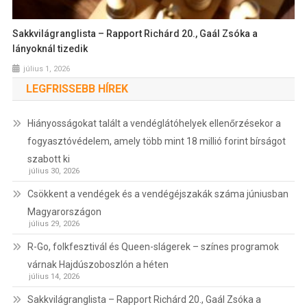
Sakkvilágranglista – Rapport Richárd 20., Gaál Zsóka a
lányoknál tizedik
július 1, 2026
LEGFRISSEBB HÍREK
Hiányosságokat talált a vendéglátóhelyek ellenőrzésekor a
fogyasztóvédelem, amely több mint 18 millió forint bírságot
szabott ki
július 30, 2026
Csökkent a vendégek és a vendégéjszakák száma júniusban
Magyarországon
július 29, 2026
R-Go, folkfesztivál és Queen-slágerek – színes programok
várnak Hajdúszoboszlón a héten
július 14, 2026
Sakkvilágranglista – Rapport Richárd 20., Gaál Zsóka a