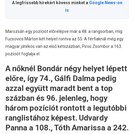
A legfrissebb hírekért kövess minket a
Google News-on
is
Marozsán egy pozíciót előrelépve már a 48. a rangsorban, míg
Fucsovics Márton két helyet rontva az 55. A férfiaknál még egy
magyar játékos van az első kétszázban, Piros Zsombor a 163.
pozíciót foglalja el.
A nőknél Bondár négy helyet lépett
előre, így 74., Gálfi Dalma pedig
azzal együtt maradt bent a top
százban és 96. jelenleg, hogy
három pozíciót rontott a legutóbbi
ranglistához képest. Udvardy
Panna a 108., Tóth Amarissa a 242.