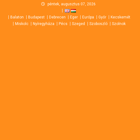
Skip
péntek, augusztus 07, 2026
to
Balaton
Budapest
Debrecen
Eger
Európa
Győr
Kecskemét
content
Miskolc
Nyíregyháza
Pécs
Szeged
Szoboszló
Szolnok