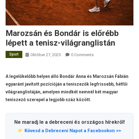
Marozsán és Bondár is előrébb
lépett a tenisz-világranglistán
Sport
Október 27, 2025
0 Comments
A legelőkelőbb helyen álló Bondár Anna és Marozsán Fábián
egyaránt javított pozícióján a teniszezők legfrissebb, hétfői
világranglistáján, amelyen mindkét nemnél két magyar
teniszező szerepel a legjobb száz között.
Ne maradj le a debreceni és országos hírekről!
Kövesd a Debreceni Napot a Facebookon >>