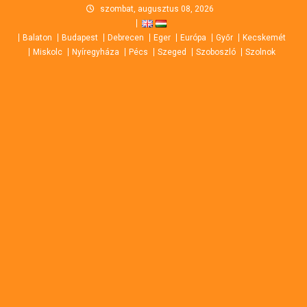
Skip
szombat, augusztus 08, 2026
to
Balaton
Budapest
Debrecen
Eger
Európa
Győr
Kecskemét
content
Miskolc
Nyíregyháza
Pécs
Szeged
Szoboszló
Szolnok