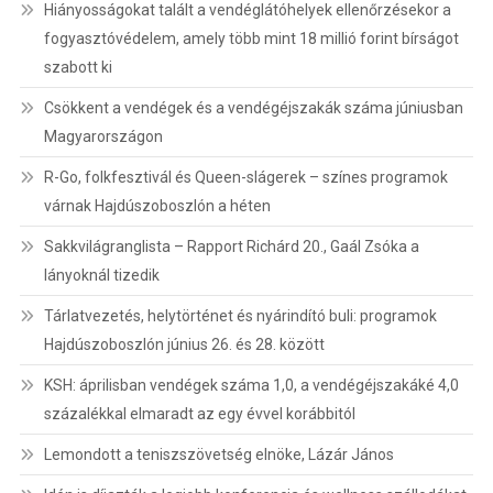
Hiányosságokat talált a vendéglátóhelyek ellenőrzésekor a
fogyasztóvédelem, amely több mint 18 millió forint bírságot
szabott ki
Csökkent a vendégek és a vendégéjszakák száma júniusban
Magyarországon
R-Go, folkfesztivál és Queen-slágerek – színes programok
várnak Hajdúszoboszlón a héten
Sakkvilágranglista – Rapport Richárd 20., Gaál Zsóka a
lányoknál tizedik
Tárlatvezetés, helytörténet és nyárindító buli: programok
Hajdúszoboszlón június 26. és 28. között
KSH: áprilisban vendégek száma 1,0, a vendégéjszakáké 4,0
százalékkal elmaradt az egy évvel korábbitól
Lemondott a teniszszövetség elnöke, Lázár János