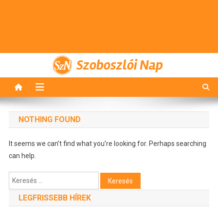
Szoboszlói Nap
NOTHING FOUND
It seems we can’t find what you’re looking for. Perhaps searching
can help.
Keresés:
LEGFRISSEBB HÍREK