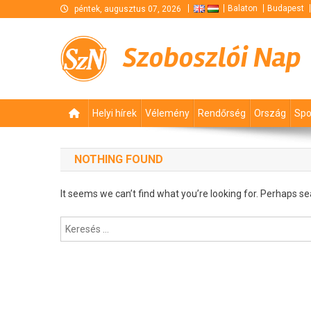
Skip
Balaton
Budapest
péntek, augusztus 07, 2026
to
content
Szoboszlói Nap
Helyi hírek
Vélemény
Rendőrség
Ország
Spo
NOTHING FOUND
It seems we can’t find what you’re looking for. Perhaps se
Keresés: