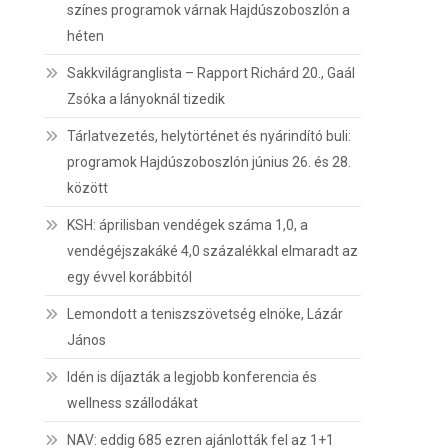
színes programok várnak Hajdúszoboszlón a
héten
Sakkvilágranglista – Rapport Richárd 20., Gaál
Zsóka a lányoknál tizedik
Tárlatvezetés, helytörténet és nyárindító buli:
programok Hajdúszoboszlón június 26. és 28.
között
KSH: áprilisban vendégek száma 1,0, a
vendégéjszakáké 4,0 százalékkal elmaradt az
egy évvel korábbitól
Lemondott a teniszszövetség elnöke, Lázár
János
Idén is díjazták a legjobb konferencia és
wellness szállodákat
NAV: eddig 685 ezren ajánlották fel az 1+1