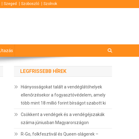
Szeged
Szoboszló
Szolnok
Utazás
LEGFRISSEBB HÍREK
Hiányosságokat talált a vendéglátóhelyek
ellenőrzésekor a fogyasztóvédelem, amely
több mint 18 millió forint bírságot szabott ki
Csökkent a vendégek és a vendégéjszakák
száma júniusban Magyarországon
R-Go, folkfesztivál és Queen-slágerek –