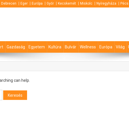
Debrecen
Eger
Európa
Győr
Kecskemét
Miskolc
Nyíregyháza
Pécs
rt
Gazdaság
Egyetem
Kultúra
Bulvár
Wellness
Európa
Világ
arching can help.