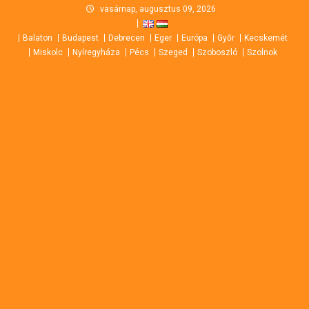
Skip
vasárnap, augusztus 09, 2026
to
Balaton
Budapest
Debrecen
Eger
Európa
Győr
Kecskemét
content
Miskolc
Nyíregyháza
Pécs
Szeged
Szoboszló
Szolnok