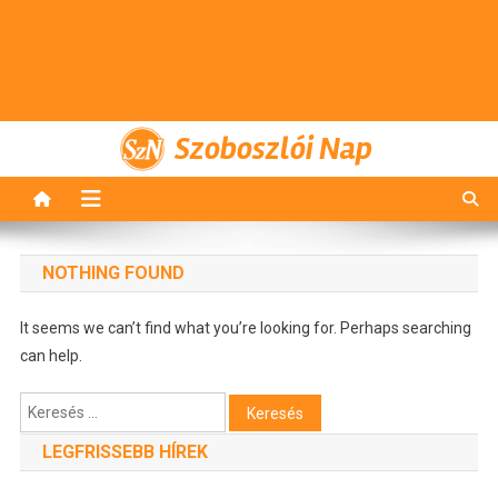
Szoboszlói Nap
NOTHING FOUND
It seems we can’t find what you’re looking for. Perhaps searching
can help.
Keresés:
LEGFRISSEBB HÍREK