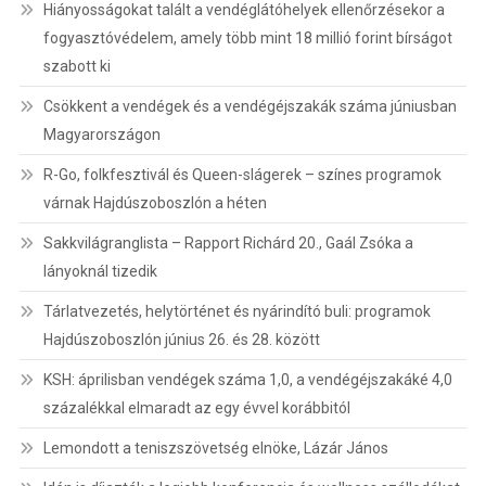
Hiányosságokat talált a vendéglátóhelyek ellenőrzésekor a
fogyasztóvédelem, amely több mint 18 millió forint bírságot
szabott ki
Csökkent a vendégek és a vendégéjszakák száma júniusban
Magyarországon
R-Go, folkfesztivál és Queen-slágerek – színes programok
várnak Hajdúszoboszlón a héten
Sakkvilágranglista – Rapport Richárd 20., Gaál Zsóka a
lányoknál tizedik
Tárlatvezetés, helytörténet és nyárindító buli: programok
Hajdúszoboszlón június 26. és 28. között
KSH: áprilisban vendégek száma 1,0, a vendégéjszakáké 4,0
százalékkal elmaradt az egy évvel korábbitól
Lemondott a teniszszövetség elnöke, Lázár János