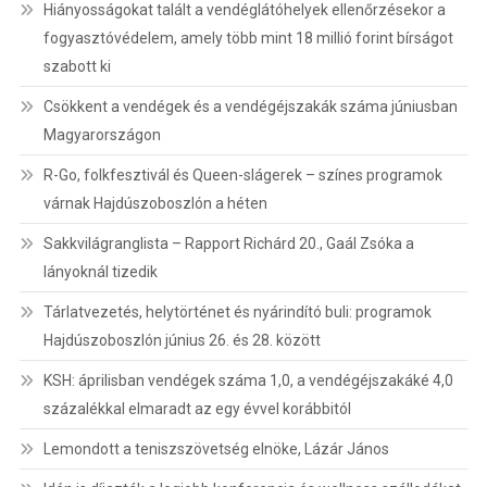
Hiányosságokat talált a vendéglátóhelyek ellenőrzésekor a
fogyasztóvédelem, amely több mint 18 millió forint bírságot
szabott ki
Csökkent a vendégek és a vendégéjszakák száma júniusban
Magyarországon
R-Go, folkfesztivál és Queen-slágerek – színes programok
várnak Hajdúszoboszlón a héten
Sakkvilágranglista – Rapport Richárd 20., Gaál Zsóka a
lányoknál tizedik
Tárlatvezetés, helytörténet és nyárindító buli: programok
Hajdúszoboszlón június 26. és 28. között
KSH: áprilisban vendégek száma 1,0, a vendégéjszakáké 4,0
százalékkal elmaradt az egy évvel korábbitól
Lemondott a teniszszövetség elnöke, Lázár János