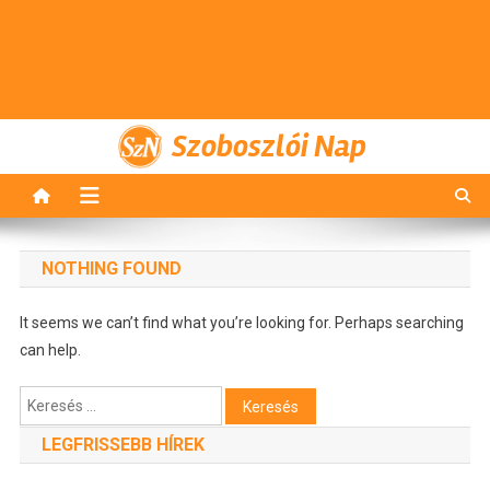
Szoboszlói Nap
NOTHING FOUND
It seems we can’t find what you’re looking for. Perhaps searching
can help.
Keresés:
LEGFRISSEBB HÍREK