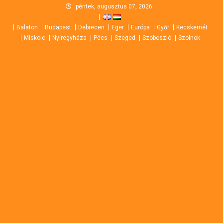
Skip
péntek, augusztus 07, 2026
to
Balaton
Budapest
Debrecen
Eger
Európa
Győr
Kecskemét
content
Miskolc
Nyíregyháza
Pécs
Szeged
Szoboszló
Szolnok