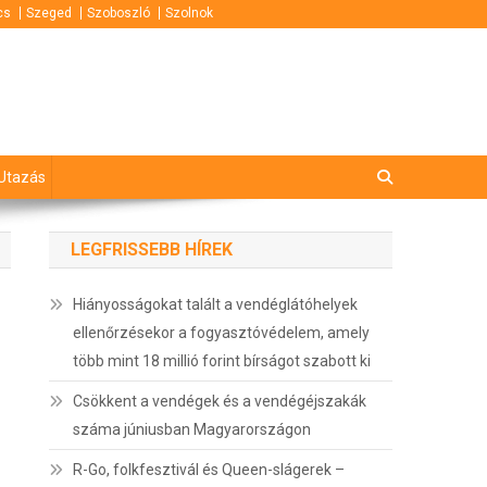
cs
Szeged
Szoboszló
Szolnok
Utazás
LEGFRISSEBB HÍREK
Hiányosságokat talált a vendéglátóhelyek
ellenőrzésekor a fogyasztóvédelem, amely
több mint 18 millió forint bírságot szabott ki
Csökkent a vendégek és a vendégéjszakák
száma júniusban Magyarországon
R-Go, folkfesztivál és Queen-slágerek –