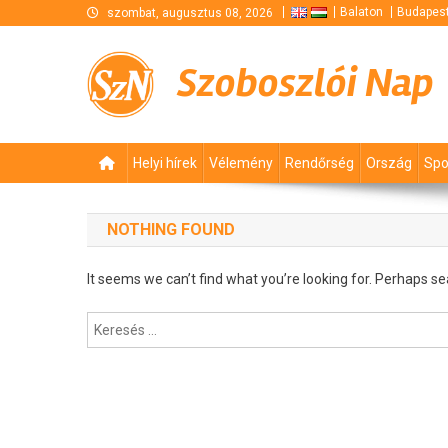
Skip
Balaton
Budapes
szombat, augusztus 08, 2026
to
content
Szoboszlói Nap
Helyi hírek
Vélemény
Rendőrség
Ország
Spo
NOTHING FOUND
It seems we can’t find what you’re looking for. Perhaps se
Keresés: