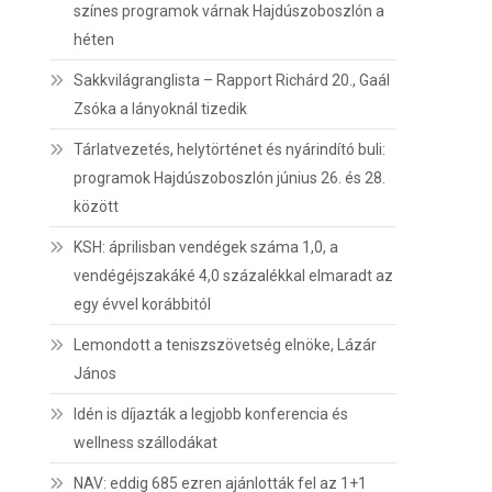
színes programok várnak Hajdúszoboszlón a
héten
Sakkvilágranglista – Rapport Richárd 20., Gaál
Zsóka a lányoknál tizedik
Tárlatvezetés, helytörténet és nyárindító buli:
programok Hajdúszoboszlón június 26. és 28.
között
KSH: áprilisban vendégek száma 1,0, a
vendégéjszakáké 4,0 százalékkal elmaradt az
egy évvel korábbitól
Lemondott a teniszszövetség elnöke, Lázár
János
Idén is díjazták a legjobb konferencia és
wellness szállodákat
NAV: eddig 685 ezren ajánlották fel az 1+1