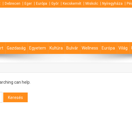
t
Debrecen
Eger
Európa
Győr
Kecskemét
Miskolc
Nyíregyháza
Pé
rt
Gazdaság
Egyetem
Kultúra
Bulvár
Wellness
Európa
Világ
arching can help.