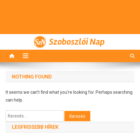
Szoboszlói Nap
NOTHING FOUND
It seems we can’t find what you’re looking for. Perhaps searching
can help.
Keresés:
LEGFRISSEBB HÍREK