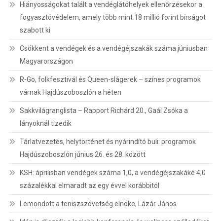
Hiányosságokat talált a vendéglátóhelyek ellenőrzésekor a
fogyasztóvédelem, amely több mint 18 millió forint bírságot
szabott ki
Csökkent a vendégek és a vendégéjszakák száma júniusban
Magyarországon
R-Go, folkfesztivál és Queen-slágerek – színes programok
várnak Hajdúszoboszlón a héten
Sakkvilágranglista – Rapport Richárd 20., Gaál Zsóka a
lányoknál tizedik
Tárlatvezetés, helytörténet és nyárindító buli: programok
Hajdúszoboszlón június 26. és 28. között
KSH: áprilisban vendégek száma 1,0, a vendégéjszakáké 4,0
százalékkal elmaradt az egy évvel korábbitól
Lemondott a teniszszövetség elnöke, Lázár János