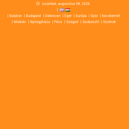
Skip
szombat, augusztus 08, 2026
to
Balaton
Budapest
Debrecen
Eger
Európa
Győr
Kecskemét
content
Miskolc
Nyíregyháza
Pécs
Szeged
Szoboszló
Szolnok