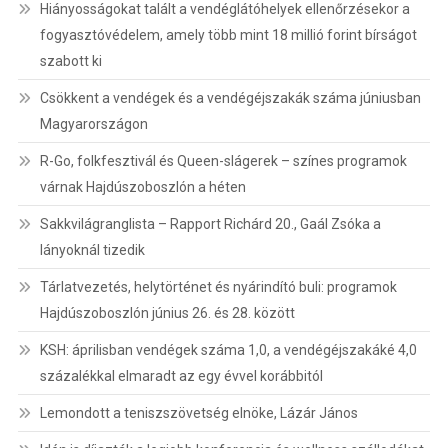
Hiányosságokat talált a vendéglátóhelyek ellenőrzésekor a
fogyasztóvédelem, amely több mint 18 millió forint bírságot
szabott ki
Csökkent a vendégek és a vendégéjszakák száma júniusban
Magyarországon
R-Go, folkfesztivál és Queen-slágerek – színes programok
várnak Hajdúszoboszlón a héten
Sakkvilágranglista – Rapport Richárd 20., Gaál Zsóka a
lányoknál tizedik
Tárlatvezetés, helytörténet és nyárindító buli: programok
Hajdúszoboszlón június 26. és 28. között
KSH: áprilisban vendégek száma 1,0, a vendégéjszakáké 4,0
százalékkal elmaradt az egy évvel korábbitól
Lemondott a teniszszövetség elnöke, Lázár János