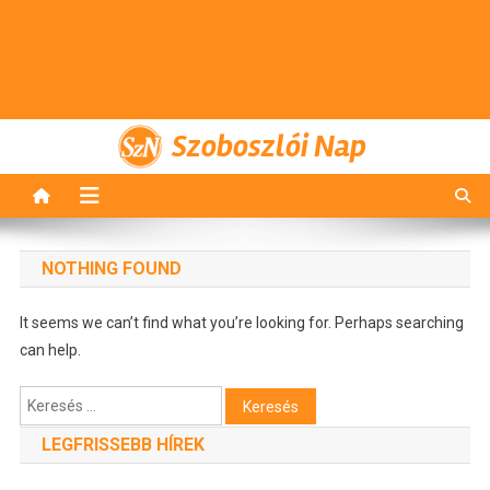
Szoboszlói Nap
NOTHING FOUND
It seems we can’t find what you’re looking for. Perhaps searching
can help.
Keresés:
LEGFRISSEBB HÍREK