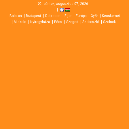
Skip
péntek, augusztus 07, 2026
to
Balaton
Budapest
Debrecen
Eger
Európa
Győr
Kecskemét
content
Miskolc
Nyíregyháza
Pécs
Szeged
Szoboszló
Szolnok