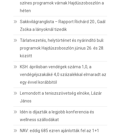
színes programok várnak Hajdúszoboszlón a
héten
Sakkvilágranglista – Rapport Richárd 20., Gaál
Zsóka a lányoknál tizedik
Tárlatvezetés, helytörténet és nyárindító buli:
programok Hajdúszoboszlón június 26. és 28.
között
KSH: áprilisban vendégek száma 1,0, a
vendégéjszakáké 4,0 százalékkal elmaradt az
egy évvel korábbitól
Lemondott a teniszszövetség elnöke, Lázár
János
Idén is díjazták a legjobb konferencia és
wellness szállodákat
NAV: eddig 685 ezren ajánlották fel az 1+1