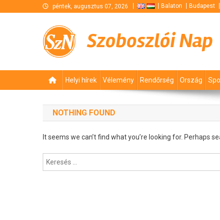
Skip
Balaton
Budapest
péntek, augusztus 07, 2026
to
content
Szoboszlói Nap
Helyi hírek
Vélemény
Rendőrség
Ország
Spo
NOTHING FOUND
It seems we can’t find what you’re looking for. Perhaps se
Keresés: