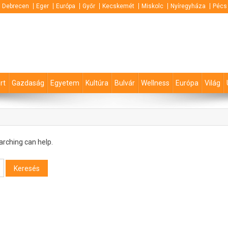
Debrecen
Eger
Európa
Győr
Kecskemét
Miskolc
Nyíregyháza
Pécs
rt
Gazdaság
Egyetem
Kultúra
Bulvár
Wellness
Európa
Világ
arching can help.