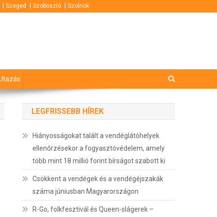
Szeged
Szoboszló
Szolnok
Utazás
LEGFRISSEBB HÍREK
Hiányosságokat talált a vendéglátóhelyek
ellenőrzésekor a fogyasztóvédelem, amely
több mint 18 millió forint bírságot szabott ki
Csökkent a vendégek és a vendégéjszakák
száma júniusban Magyarországon
R-Go, folkfesztivál és Queen-slágerek –