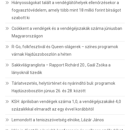
Hiányosságokat talált a vendéglátóhelyek ellenőrzésekor a
fogyasztóvédelem, amely több mint 18 millió forint bírságot
szabott ki
Csökkent a vendégek és a vendégéjszakák száma júniusban
Magyarországon
R-Go, folkfesztivál és Queen-slágerek – színes programok
várnak Hajdúszoboszlón a héten
Sakkvilágranglista – Rapport Richárd 20., Gaál Zsóka a
lányoknál tizedik
Tárlatvezetés, helytörténet és nyárindító buli: programok
Hajdúszoboszlón június 26. és 28. között
KSH: áprilisban vendégek száma 1,0, a vendégéjszakáké 4,0
százalékkal elmaradt az egy évvel korábbitól
Lemondott a teniszszövetség elnöke, Lázár János