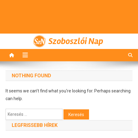
Szoboszlói Nap
NOTHING FOUND
It seems we can’t find what you’re looking for. Perhaps searching
can help.
Keresés:
LEGFRISSEBB HÍREK