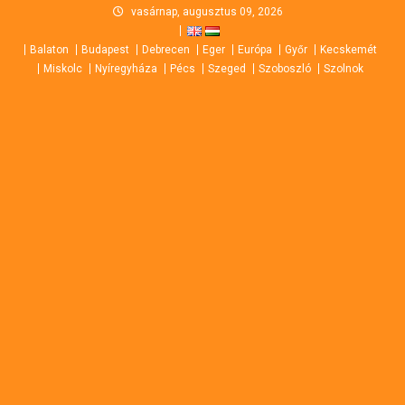
Skip
vasárnap, augusztus 09, 2026
to
Balaton
Budapest
Debrecen
Eger
Európa
Győr
Kecskemét
content
Miskolc
Nyíregyháza
Pécs
Szeged
Szoboszló
Szolnok