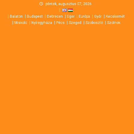
Skip
péntek, augusztus 07, 2026
to
Balaton
Budapest
Debrecen
Eger
Európa
Győr
Kecskemét
content
Miskolc
Nyíregyháza
Pécs
Szeged
Szoboszló
Szolnok