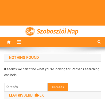
Szoboszlói Nap
NOTHING FOUND
It seems we can’t find what you’re looking for. Perhaps searching
can help.
Keresés:
LEGFRISSEBB HÍREK