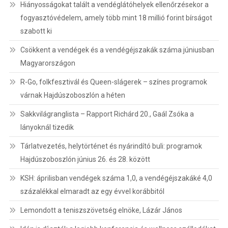
Hiányosságokat talált a vendéglátóhelyek ellenőrzésekor a
fogyasztóvédelem, amely több mint 18 millió forint bírságot
szabott ki
Csökkent a vendégek és a vendégéjszakák száma júniusban
Magyarországon
R-Go, folkfesztivál és Queen-slágerek – színes programok
várnak Hajdúszoboszlón a héten
Sakkvilágranglista – Rapport Richárd 20., Gaál Zsóka a
lányoknál tizedik
Tárlatvezetés, helytörténet és nyárindító buli: programok
Hajdúszoboszlón június 26. és 28. között
KSH: áprilisban vendégek száma 1,0, a vendégéjszakáké 4,0
százalékkal elmaradt az egy évvel korábbitól
Lemondott a teniszszövetség elnöke, Lázár János