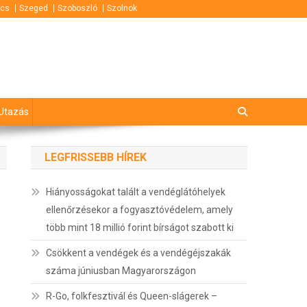
cs
Szeged
Szoboszló
Szolnok
Utazás
LEGFRISSEBB HÍREK
Hiányosságokat talált a vendéglátóhelyek
ellenőrzésekor a fogyasztóvédelem, amely
több mint 18 millió forint bírságot szabott ki
Csökkent a vendégek és a vendégéjszakák
száma júniusban Magyarországon
R-Go, folkfesztivál és Queen-slágerek –