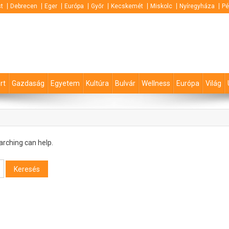
t
Debrecen
Eger
Európa
Győr
Kecskemét
Miskolc
Nyíregyháza
Pé
rt
Gazdaság
Egyetem
Kultúra
Bulvár
Wellness
Európa
Világ
arching can help.