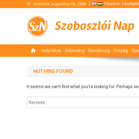
Skip
Balaton
Budapes
csütörtök, augusztus 06, 2026
to
content
Szoboszlói Nap
Helyi hírek
Vélemény
Rendőrség
Ország
Spo
NOTHING FOUND
It seems we can’t find what you’re looking for. Perhaps se
Keresés: