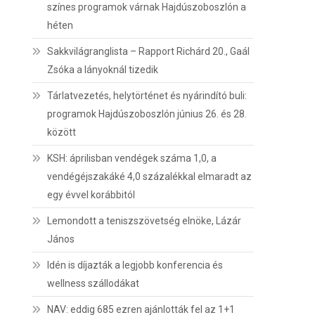
színes programok várnak Hajdúszoboszlón a
héten
Sakkvilágranglista – Rapport Richárd 20., Gaál
Zsóka a lányoknál tizedik
Tárlatvezetés, helytörténet és nyárindító buli:
programok Hajdúszoboszlón június 26. és 28.
között
KSH: áprilisban vendégek száma 1,0, a
vendégéjszakáké 4,0 százalékkal elmaradt az
egy évvel korábbitól
Lemondott a teniszszövetség elnöke, Lázár
János
Idén is díjazták a legjobb konferencia és
wellness szállodákat
NAV: eddig 685 ezren ajánlották fel az 1+1