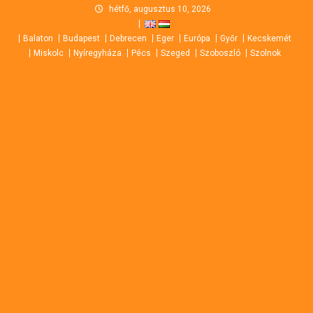
Skip
hétfő, augusztus 10, 2026
to
Balaton
Budapest
Debrecen
Eger
Európa
Győr
Kecskemét
content
Miskolc
Nyíregyháza
Pécs
Szeged
Szoboszló
Szolnok