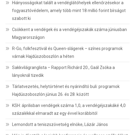
Hiányosságokat talált a vendéglátóhelyek ellenőrzésekor a
fogyasztóvédelem, amely több mint 18 millió forint bírságot
szabott ki
Csökkent a vendégek és a vendégéjszakák száma júniusban
Magyarországon
R-Go, folkfesztivál és Queen-slágerek – színes programok
várnak Hajdúszoboszlón a héten
Sakkvilágranglista – Rapport Richárd 20., Gaál Zsóka a
lányoknál tizedik
Tárlatvezetés, helytörténet és nyárindító buli: programok
Hajdúszoboszlón június 26. és 28. között
KSH: áprilisban vendégek száma 1,0, a vendégéjszakáké 4,0
százalékkal elmaradt az egy évvel korábbitól
Lemondott a teniszszövetség elnöke, Lázár János