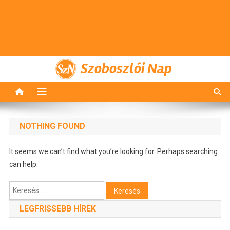
Szoboszlói Nap
NOTHING FOUND
It seems we can’t find what you’re looking for. Perhaps searching
can help.
Keresés:
LEGFRISSEBB HÍREK