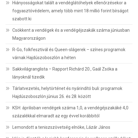
Hiányosságokat talált a vendéglátóhelyek ellenőrzésekor a
fogyasztóvédelem, amely több mint 18 millió forint bírságot
szabott ki
Csökkent a vendégek és a vendégéjszakák száma júniusban
Magyarországon
R-Go, folkfesztivál és Queen-slágerek – színes programok
várnak Hajdúszoboszlón a héten
Sakkvilágranglista – Rapport Richárd 20., Gaál Zsóka a
lányoknál tizedik
Tárlatvezetés, helytörténet és nyárindító buli: programok
Hajdúszoboszlón június 26. és 28. között
KSH: áprilisban vendégek száma 1,0, a vendégéjszakáké 4,0
százalékkal elmaradt az egy évvel korábbitól
Lemondott a teniszszövetség elnöke, Lázár János