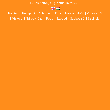
Skip
csütörtök, augusztus 06, 2026
to
Balaton
Budapest
Debrecen
Eger
Európa
Győr
Kecskemét
content
Miskolc
Nyíregyháza
Pécs
Szeged
Szoboszló
Szolnok