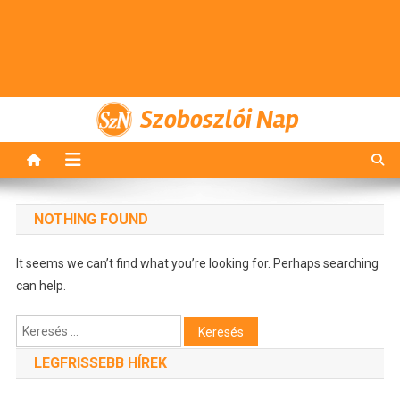
Szoboszlói Nap
NOTHING FOUND
It seems we can’t find what you’re looking for. Perhaps searching
can help.
Keresés:
LEGFRISSEBB HÍREK