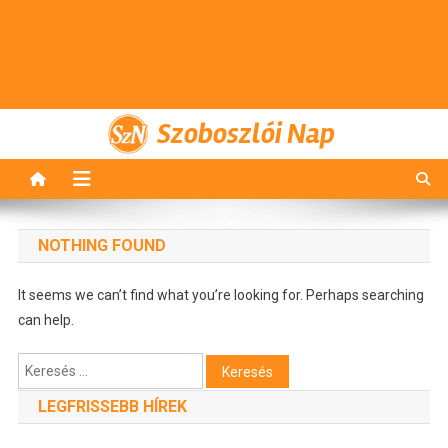
Szoboszlói Nap
NOTHING FOUND
It seems we can’t find what you’re looking for. Perhaps searching
can help.
Keresés:
LEGFRISSEBB HÍREK