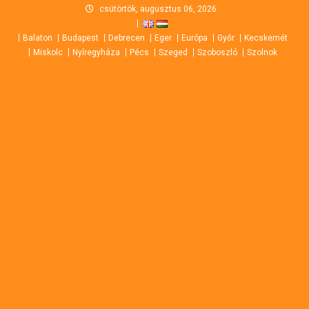
Skip
csütörtök, augusztus 06, 2026
to
Balaton
Budapest
Debrecen
Eger
Európa
Győr
Kecskemét
content
Miskolc
Nyíregyháza
Pécs
Szeged
Szoboszló
Szolnok