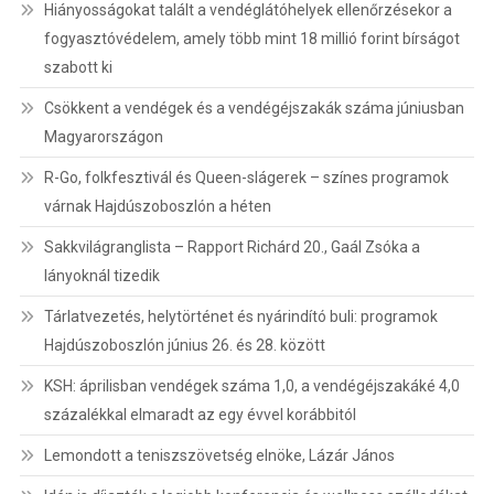
Hiányosságokat talált a vendéglátóhelyek ellenőrzésekor a
fogyasztóvédelem, amely több mint 18 millió forint bírságot
szabott ki
Csökkent a vendégek és a vendégéjszakák száma júniusban
Magyarországon
R-Go, folkfesztivál és Queen-slágerek – színes programok
várnak Hajdúszoboszlón a héten
Sakkvilágranglista – Rapport Richárd 20., Gaál Zsóka a
lányoknál tizedik
Tárlatvezetés, helytörténet és nyárindító buli: programok
Hajdúszoboszlón június 26. és 28. között
KSH: áprilisban vendégek száma 1,0, a vendégéjszakáké 4,0
százalékkal elmaradt az egy évvel korábbitól
Lemondott a teniszszövetség elnöke, Lázár János