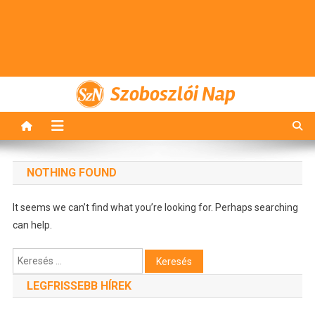
Szoboszlói Nap
NOTHING FOUND
It seems we can’t find what you’re looking for. Perhaps searching
can help.
Keresés:
LEGFRISSEBB HÍREK