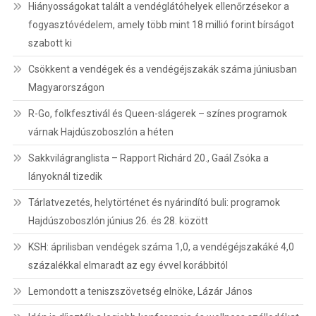
Hiányosságokat talált a vendéglátóhelyek ellenőrzésekor a
fogyasztóvédelem, amely több mint 18 millió forint bírságot
szabott ki
Csökkent a vendégek és a vendégéjszakák száma júniusban
Magyarországon
R-Go, folkfesztivál és Queen-slágerek – színes programok
várnak Hajdúszoboszlón a héten
Sakkvilágranglista – Rapport Richárd 20., Gaál Zsóka a
lányoknál tizedik
Tárlatvezetés, helytörténet és nyárindító buli: programok
Hajdúszoboszlón június 26. és 28. között
KSH: áprilisban vendégek száma 1,0, a vendégéjszakáké 4,0
százalékkal elmaradt az egy évvel korábbitól
Lemondott a teniszszövetség elnöke, Lázár János