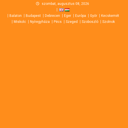
Skip
szombat, augusztus 08, 2026
to
Balaton
Budapest
Debrecen
Eger
Európa
Győr
Kecskemét
content
Miskolc
Nyíregyháza
Pécs
Szeged
Szoboszló
Szolnok