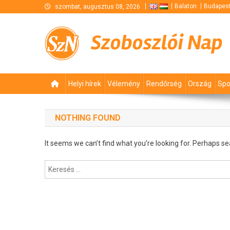
Skip
Balaton
Budapes
szombat, augusztus 08, 2026
to
content
Szoboszlói Nap
Helyi hírek
Vélemény
Rendőrség
Ország
Spo
NOTHING FOUND
It seems we can’t find what you’re looking for. Perhaps se
Keresés: