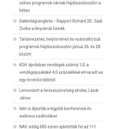
színes programok várnak Hajdúszoboszlón a
héten
Sakkvilágranglista – Rapport Richárd 20., Gaál
Zsóka a lányoknál tizedik
Tárlatvezetés, helytörténet és nyárindító buli:
programok Hajdúszoboszlón június 26. és 28.
között
KSH: áprilisban vendégek száma 1,0, a
vendégéjszakáké 4,0 százalékkal elmaradt az
egy évvel korábbitól
Lemondott a teniszszövetség elnöke, Lázár
János
Idén is díjazták a legjobb konferencia és
wellness szállodákat
NAV: eddig 685 ezren ajánlották fel az 1+1