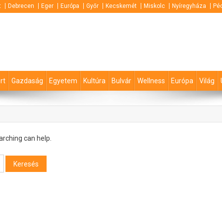
t
Debrecen
Eger
Európa
Győr
Kecskemét
Miskolc
Nyíregyháza
Pé
rt
Gazdaság
Egyetem
Kultúra
Bulvár
Wellness
Európa
Világ
arching can help.