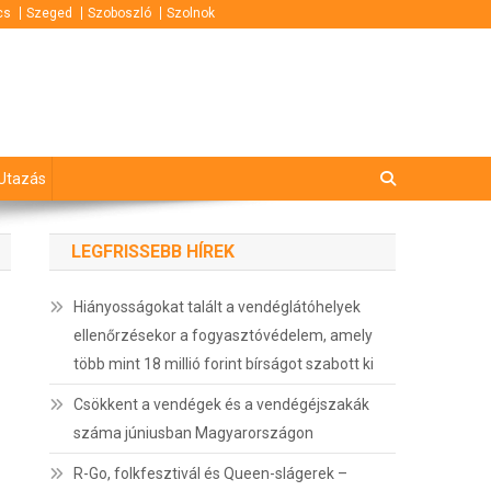
cs
Szeged
Szoboszló
Szolnok
Utazás
LEGFRISSEBB HÍREK
Hiányosságokat talált a vendéglátóhelyek
ellenőrzésekor a fogyasztóvédelem, amely
több mint 18 millió forint bírságot szabott ki
Csökkent a vendégek és a vendégéjszakák
száma júniusban Magyarországon
R-Go, folkfesztivál és Queen-slágerek –