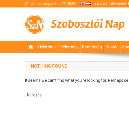
Skip
Balaton
Budapest
péntek, augusztus 07, 2026
to
content
Szoboszlói Nap
Helyi hírek
Vélemény
Rendőrség
Ország
Spo
NOTHING FOUND
It seems we can’t find what you’re looking for. Perhaps se
Keresés: