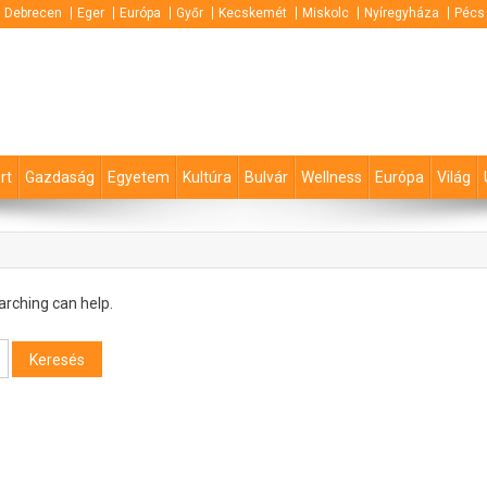
Debrecen
Eger
Európa
Győr
Kecskemét
Miskolc
Nyíregyháza
Pécs
rt
Gazdaság
Egyetem
Kultúra
Bulvár
Wellness
Európa
Világ
arching can help.