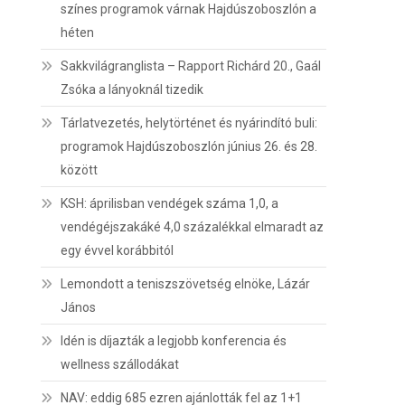
színes programok várnak Hajdúszoboszlón a
héten
Sakkvilágranglista – Rapport Richárd 20., Gaál
Zsóka a lányoknál tizedik
Tárlatvezetés, helytörténet és nyárindító buli:
programok Hajdúszoboszlón június 26. és 28.
között
KSH: áprilisban vendégek száma 1,0, a
vendégéjszakáké 4,0 százalékkal elmaradt az
egy évvel korábbitól
Lemondott a teniszszövetség elnöke, Lázár
János
Idén is díjazták a legjobb konferencia és
wellness szállodákat
NAV: eddig 685 ezren ajánlották fel az 1+1