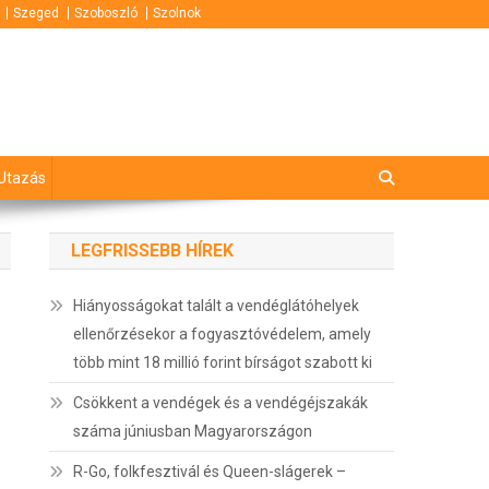
Szeged
Szoboszló
Szolnok
Utazás
LEGFRISSEBB HÍREK
Hiányosságokat talált a vendéglátóhelyek
ellenőrzésekor a fogyasztóvédelem, amely
több mint 18 millió forint bírságot szabott ki
Csökkent a vendégek és a vendégéjszakák
száma júniusban Magyarországon
R-Go, folkfesztivál és Queen-slágerek –