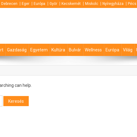
Debrecen
Eger
Európa
Győr
Kecskemét
Miskolc
Nyíregyháza
Pécs
rt
Gazdaság
Egyetem
Kultúra
Bulvár
Wellness
Európa
Világ
arching can help.