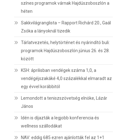
színes programok várnak Hajdúszoboszlón a
héten
Sakkvilágranglista – Rapport Richárd 20., Gaál
Zsóka a lányoknál tizedik
Tárlatvezetés, helytörténet és nyárindító buli:
programok Hajdúszoboszlón június 26. és 28.
között
KSH: áprilisban vendégek száma 1,0, a
vendégéjszakáké 4,0 százalékkal elmaradt az
egy évvel korábbitól
Lemondott a teniszszövetség elnöke, Lázár
János
Idén is díjazták a legjobb konferencia és
wellness szállodákat
NAV: eddig 685 ezren ajánlották fel az 1+1