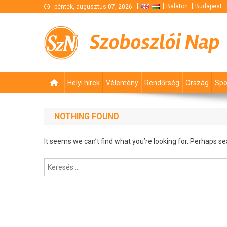
Skip
Balaton
Budapest
péntek, augusztus 07, 2026
to
content
Szoboszlói Nap
Helyi hírek
Vélemény
Rendőrség
Ország
Spo
NOTHING FOUND
It seems we can’t find what you’re looking for. Perhaps se
Keresés: