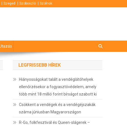
Szeged
Szoboszló
Szolnok
Utazás
LEGFRISSEBB HÍREK
Hiányosságokat talált a vendéglátóhelyek
ellenőrzésekor a fogyasztóvédelem, amely
több mint 18 millió forint bírságot szabott ki
Csökkent a vendégek és a vendégéjszakák
száma júniusban Magyarországon
R-Go, folkfesztivál és Queen-slágerek –