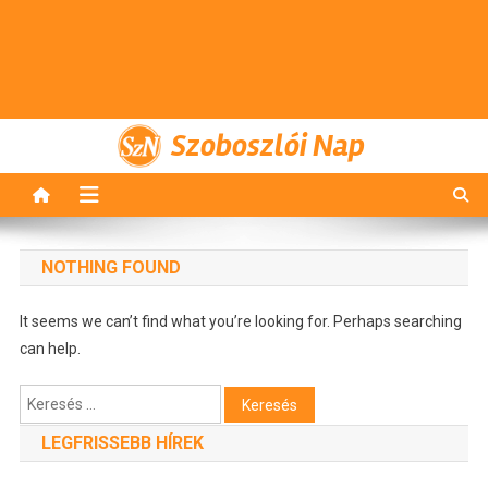
Szoboszlói Nap
NOTHING FOUND
It seems we can’t find what you’re looking for. Perhaps searching
can help.
Keresés:
LEGFRISSEBB HÍREK