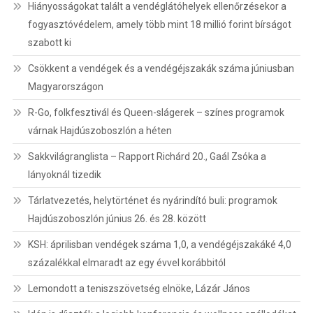
Hiányosságokat talált a vendéglátóhelyek ellenőrzésekor a
fogyasztóvédelem, amely több mint 18 millió forint bírságot
szabott ki
Csökkent a vendégek és a vendégéjszakák száma júniusban
Magyarországon
R-Go, folkfesztivál és Queen-slágerek – színes programok
várnak Hajdúszoboszlón a héten
Sakkvilágranglista – Rapport Richárd 20., Gaál Zsóka a
lányoknál tizedik
Tárlatvezetés, helytörténet és nyárindító buli: programok
Hajdúszoboszlón június 26. és 28. között
KSH: áprilisban vendégek száma 1,0, a vendégéjszakáké 4,0
százalékkal elmaradt az egy évvel korábbitól
Lemondott a teniszszövetség elnöke, Lázár János