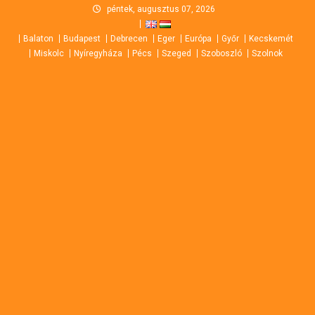
Skip
péntek, augusztus 07, 2026
to
Balaton
Budapest
Debrecen
Eger
Európa
Győr
Kecskemét
content
Miskolc
Nyíregyháza
Pécs
Szeged
Szoboszló
Szolnok