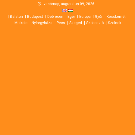
Skip
vasárnap, augusztus 09, 2026
to
Balaton
Budapest
Debrecen
Eger
Európa
Győr
Kecskemét
content
Miskolc
Nyíregyháza
Pécs
Szeged
Szoboszló
Szolnok