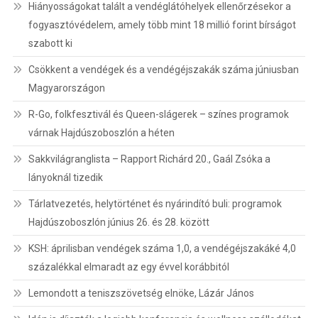
Hiányosságokat talált a vendéglátóhelyek ellenőrzésekor a
fogyasztóvédelem, amely több mint 18 millió forint bírságot
szabott ki
Csökkent a vendégek és a vendégéjszakák száma júniusban
Magyarországon
R-Go, folkfesztivál és Queen-slágerek – színes programok
várnak Hajdúszoboszlón a héten
Sakkvilágranglista – Rapport Richárd 20., Gaál Zsóka a
lányoknál tizedik
Tárlatvezetés, helytörténet és nyárindító buli: programok
Hajdúszoboszlón június 26. és 28. között
KSH: áprilisban vendégek száma 1,0, a vendégéjszakáké 4,0
százalékkal elmaradt az egy évvel korábbitól
Lemondott a teniszszövetség elnöke, Lázár János