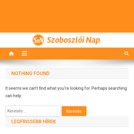
Szoboszlói Nap
NOTHING FOUND
It seems we can’t find what you’re looking for. Perhaps searching
can help.
Keresés:
LEGFRISSEBB HÍREK