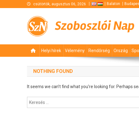
Skip
Balaton
Budapes
csütörtök, augusztus 06, 2026
to
content
Szoboszlói Nap
Helyi hírek
Vélemény
Rendőrség
Ország
Spo
NOTHING FOUND
It seems we can’t find what you’re looking for. Perhaps se
Keresés: