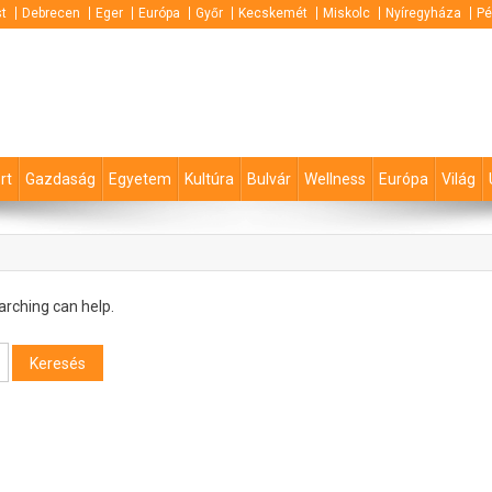
t
Debrecen
Eger
Európa
Győr
Kecskemét
Miskolc
Nyíregyháza
Pé
rt
Gazdaság
Egyetem
Kultúra
Bulvár
Wellness
Európa
Világ
arching can help.