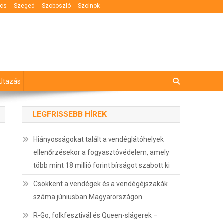
cs
Szeged
Szoboszló
Szolnok
Utazás
LEGFRISSEBB HÍREK
Hiányosságokat talált a vendéglátóhelyek
ellenőrzésekor a fogyasztóvédelem, amely
több mint 18 millió forint bírságot szabott ki
Csökkent a vendégek és a vendégéjszakák
száma júniusban Magyarországon
R-Go, folkfesztivál és Queen-slágerek –