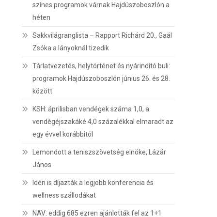
színes programok várnak Hajdúszoboszlón a
héten
Sakkvilágranglista – Rapport Richárd 20., Gaál
Zsóka a lányoknál tizedik
Tárlatvezetés, helytörténet és nyárindító buli:
programok Hajdúszoboszlón június 26. és 28.
között
KSH: áprilisban vendégek száma 1,0, a
vendégéjszakáké 4,0 százalékkal elmaradt az
egy évvel korábbitól
Lemondott a teniszszövetség elnöke, Lázár
János
Idén is díjazták a legjobb konferencia és
wellness szállodákat
NAV: eddig 685 ezren ajánlották fel az 1+1