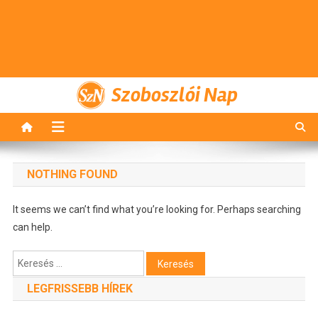
Szoboszlói Nap
NOTHING FOUND
It seems we can’t find what you’re looking for. Perhaps searching
can help.
Keresés:
LEGFRISSEBB HÍREK