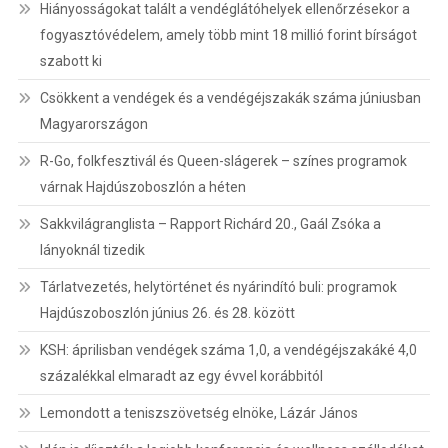
Hiányosságokat talált a vendéglátóhelyek ellenőrzésekor a
fogyasztóvédelem, amely több mint 18 millió forint bírságot
szabott ki
Csökkent a vendégek és a vendégéjszakák száma júniusban
Magyarországon
R-Go, folkfesztivál és Queen-slágerek – színes programok
várnak Hajdúszoboszlón a héten
Sakkvilágranglista – Rapport Richárd 20., Gaál Zsóka a
lányoknál tizedik
Tárlatvezetés, helytörténet és nyárindító buli: programok
Hajdúszoboszlón június 26. és 28. között
KSH: áprilisban vendégek száma 1,0, a vendégéjszakáké 4,0
százalékkal elmaradt az egy évvel korábbitól
Lemondott a teniszszövetség elnöke, Lázár János