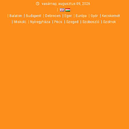
Skip
vasárnap, augusztus 09, 2026
to
Balaton
Budapest
Debrecen
Eger
Európa
Győr
Kecskemét
content
Miskolc
Nyíregyháza
Pécs
Szeged
Szoboszló
Szolnok