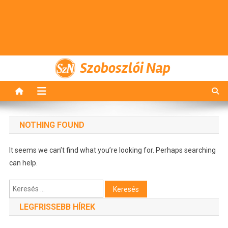
Szoboszlói Nap
NOTHING FOUND
It seems we can’t find what you’re looking for. Perhaps searching
can help.
Keresés:
LEGFRISSEBB HÍREK