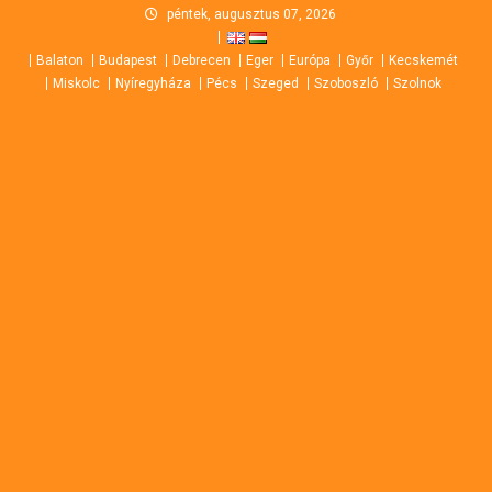
Skip
péntek, augusztus 07, 2026
to
Balaton
Budapest
Debrecen
Eger
Európa
Győr
Kecskemét
content
Miskolc
Nyíregyháza
Pécs
Szeged
Szoboszló
Szolnok