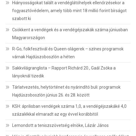
Hiányosságokat talált a vendéglátóhelyek ellenőrzésekor a
fogyasztóvédelem, amely több mint 18 millió forint bírságot
szabott ki
Csökkent a vendégek és a vendégéjszakák száma júniusban
Magyarországon
R-Go, folkfesztivál és Queen-slágerek – színes programok
várnak Hajdúszoboszlón a héten
Sakkvilágranglista – Rapport Richárd 20., Gaál Zsóka a
lányoknál tizedik
Tárlatvezetés, helytörténet és nyárindító buli: programok
Hajdúszoboszlón június 26. és 28. között
KSH: áprilisban vendégek száma 1,0, a vendégéjszakáké 4,0
százalékkal elmaradt az egy évvel korábbitól
Lemondott a teniszszövetség elnöke, Lázár János