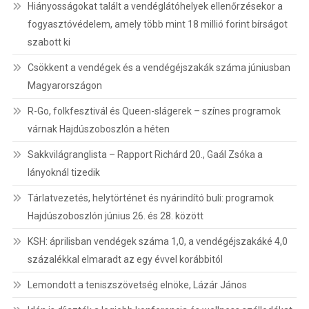
Hiányosságokat talált a vendéglátóhelyek ellenőrzésekor a
fogyasztóvédelem, amely több mint 18 millió forint bírságot
szabott ki
Csökkent a vendégek és a vendégéjszakák száma júniusban
Magyarországon
R-Go, folkfesztivál és Queen-slágerek – színes programok
várnak Hajdúszoboszlón a héten
Sakkvilágranglista – Rapport Richárd 20., Gaál Zsóka a
lányoknál tizedik
Tárlatvezetés, helytörténet és nyárindító buli: programok
Hajdúszoboszlón június 26. és 28. között
KSH: áprilisban vendégek száma 1,0, a vendégéjszakáké 4,0
százalékkal elmaradt az egy évvel korábbitól
Lemondott a teniszszövetség elnöke, Lázár János