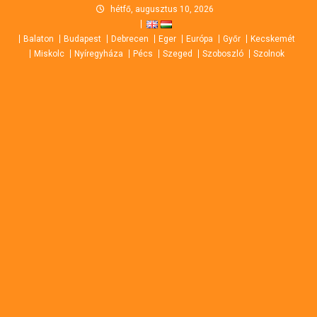
Skip
hétfő, augusztus 10, 2026
to
Balaton
Budapest
Debrecen
Eger
Európa
Győr
Kecskemét
content
Miskolc
Nyíregyháza
Pécs
Szeged
Szoboszló
Szolnok