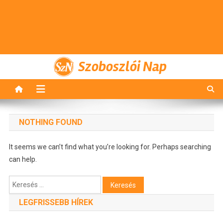
Szoboszlói Nap
NOTHING FOUND
It seems we can’t find what you’re looking for. Perhaps searching
can help.
Keresés:
LEGFRISSEBB HÍREK