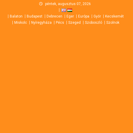
Skip
péntek, augusztus 07, 2026
to
Balaton
Budapest
Debrecen
Eger
Európa
Győr
Kecskemét
content
Miskolc
Nyíregyháza
Pécs
Szeged
Szoboszló
Szolnok