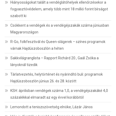
Hiányosságokat talált a vendéglátóhelyek ellenőrzésekor a
fogyasztóvédelem, amely több mint 18 millió forint bírságot
szabott ki
Csökkent a vendégek és a vendégéjszakák száma júniusban
Magyarországon
R-Go, folkfesztivál és Queen-slágerek – színes programok
várnak Hajdúszoboszlón a héten
Sakkvilágranglista – Rapport Richárd 20., Gaál Zsóka a
lányoknál tizedik
Tárlatvezetés, helytörténet és nyárindító buli: programok
Hajdúszoboszlón június 26. és 28. között
KSH: áprilisban vendégek száma 1,0, a vendégéjszakáké 4,0
százalékkal elmaradt az egy évvel korábbitól
Lemondott a teniszszövetség elnöke, Lázár János