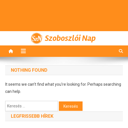
Szoboszlói Nap
NOTHING FOUND
It seems we can’t find what you’re looking for. Perhaps searching
can help.
Keresés:
LEGFRISSEBB HÍREK