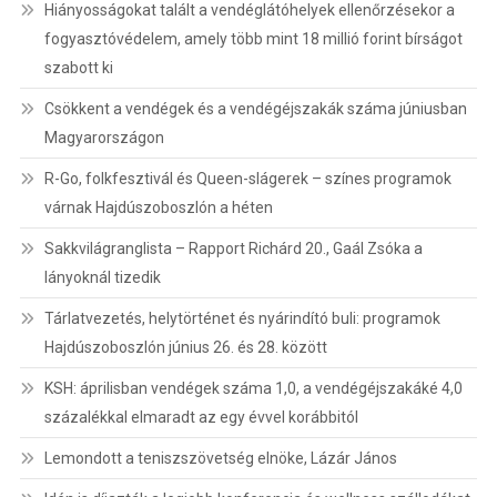
Hiányosságokat talált a vendéglátóhelyek ellenőrzésekor a
fogyasztóvédelem, amely több mint 18 millió forint bírságot
szabott ki
Csökkent a vendégek és a vendégéjszakák száma júniusban
Magyarországon
R-Go, folkfesztivál és Queen-slágerek – színes programok
várnak Hajdúszoboszlón a héten
Sakkvilágranglista – Rapport Richárd 20., Gaál Zsóka a
lányoknál tizedik
Tárlatvezetés, helytörténet és nyárindító buli: programok
Hajdúszoboszlón június 26. és 28. között
KSH: áprilisban vendégek száma 1,0, a vendégéjszakáké 4,0
százalékkal elmaradt az egy évvel korábbitól
Lemondott a teniszszövetség elnöke, Lázár János