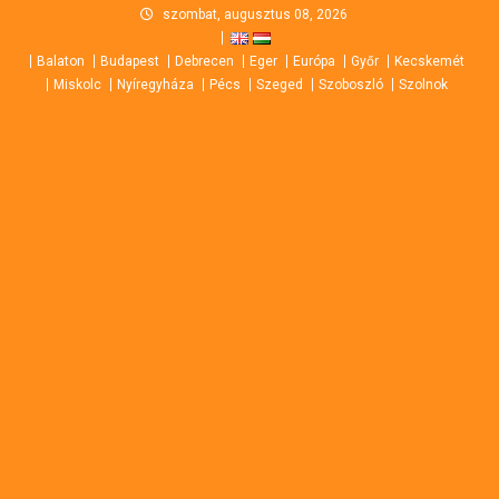
Skip
szombat, augusztus 08, 2026
to
Balaton
Budapest
Debrecen
Eger
Európa
Győr
Kecskemét
content
Miskolc
Nyíregyháza
Pécs
Szeged
Szoboszló
Szolnok