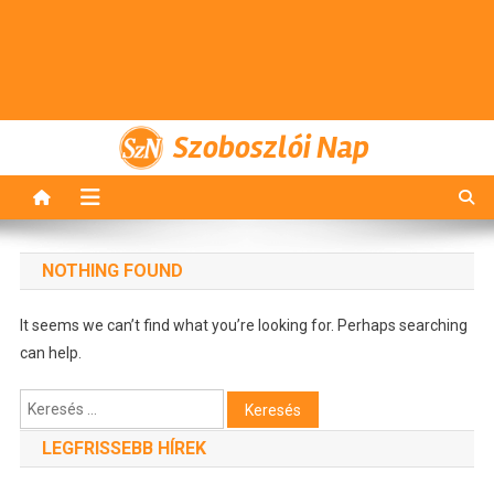
Szoboszlói Nap
NOTHING FOUND
It seems we can’t find what you’re looking for. Perhaps searching
can help.
Keresés:
LEGFRISSEBB HÍREK