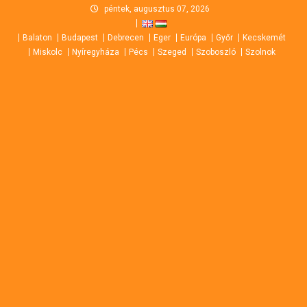
Skip
péntek, augusztus 07, 2026
to
Balaton
Budapest
Debrecen
Eger
Európa
Győr
Kecskemét
content
Miskolc
Nyíregyháza
Pécs
Szeged
Szoboszló
Szolnok