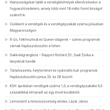
Hiányosságokat talált a vendéglátóhelyek ellenőrzésekor a
fogyasztóvédelem, amely több mint 18 millió forint bírságot
szabott ki
Csökkent a vendégek és a vendégéjszakák száma júniusban
Magyarországon
R-Go, folkfesztivál és Queen-slágerek – színes programok
várnak Hajdúszoboszlón a héten
Sakkvilágranglista – Rapport Richárd 20., Gaál Zsóka a
lányoknál tizedik
Tárlatvezetés, helytörténet és nyárindító buli: programok
Hajdúszoboszlón június 26. és 28. között
KSH: áprilisban vendégek száma 1,0, a vendégéjszakáké 4,0
százalékkal elmaradt az egy évvel korábbitól
Lemondott a teniszszövetség elnöke, Lázár János