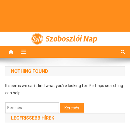
Szoboszlói Nap
NOTHING FOUND
It seems we can’t find what you’re looking for. Perhaps searching
can help.
Keresés:
LEGFRISSEBB HÍREK