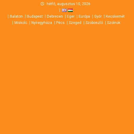
Skip
hétfő, augusztus 10, 2026
to
Balaton
Budapest
Debrecen
Eger
Európa
Győr
Kecskemét
content
Miskolc
Nyíregyháza
Pécs
Szeged
Szoboszló
Szolnok