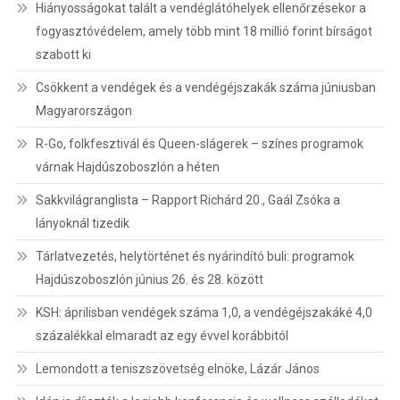
Hiányosságokat talált a vendéglátóhelyek ellenőrzésekor a
fogyasztóvédelem, amely több mint 18 millió forint bírságot
szabott ki
Csökkent a vendégek és a vendégéjszakák száma júniusban
Magyarországon
R-Go, folkfesztivál és Queen-slágerek – színes programok
várnak Hajdúszoboszlón a héten
Sakkvilágranglista – Rapport Richárd 20., Gaál Zsóka a
lányoknál tizedik
Tárlatvezetés, helytörténet és nyárindító buli: programok
Hajdúszoboszlón június 26. és 28. között
KSH: áprilisban vendégek száma 1,0, a vendégéjszakáké 4,0
százalékkal elmaradt az egy évvel korábbitól
Lemondott a teniszszövetség elnöke, Lázár János