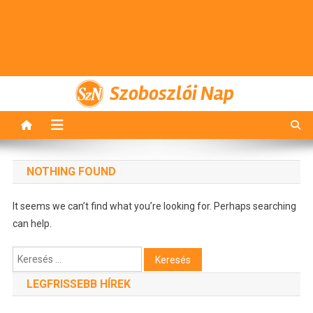
Szoboszlói Nap
NOTHING FOUND
It seems we can’t find what you’re looking for. Perhaps searching
can help.
Keresés:
LEGFRISSEBB HÍREK