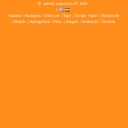
Skip
péntek, augusztus 07, 2026
to
Balaton
Budapest
Debrecen
Eger
Európa
Győr
Kecskemét
content
Miskolc
Nyíregyháza
Pécs
Szeged
Szoboszló
Szolnok