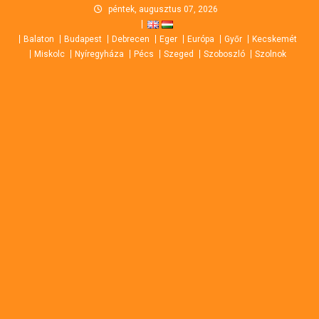
Skip
péntek, augusztus 07, 2026
to
Balaton
Budapest
Debrecen
Eger
Európa
Győr
Kecskemét
content
Miskolc
Nyíregyháza
Pécs
Szeged
Szoboszló
Szolnok