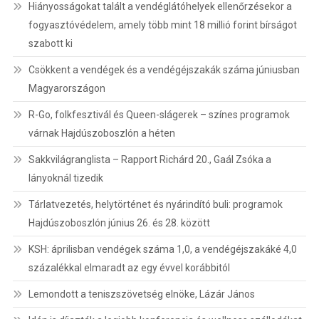
Hiányosságokat talált a vendéglátóhelyek ellenőrzésekor a
fogyasztóvédelem, amely több mint 18 millió forint bírságot
szabott ki
Csökkent a vendégek és a vendégéjszakák száma júniusban
Magyarországon
R-Go, folkfesztivál és Queen-slágerek – színes programok
várnak Hajdúszoboszlón a héten
Sakkvilágranglista – Rapport Richárd 20., Gaál Zsóka a
lányoknál tizedik
Tárlatvezetés, helytörténet és nyárindító buli: programok
Hajdúszoboszlón június 26. és 28. között
KSH: áprilisban vendégek száma 1,0, a vendégéjszakáké 4,0
százalékkal elmaradt az egy évvel korábbitól
Lemondott a teniszszövetség elnöke, Lázár János