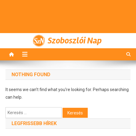
Szoboszlói Nap
NOTHING FOUND
It seems we can’t find what you’re looking for. Perhaps searching
can help.
Keresés:
LEGFRISSEBB HÍREK