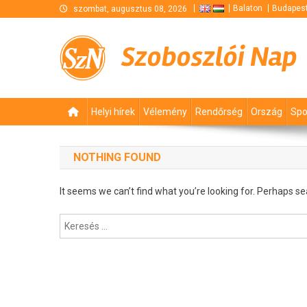
Skip
Balaton
Budapes
szombat, augusztus 08, 2026
to
content
Szoboszlói Nap
Helyi hírek
Vélemény
Rendőrség
Ország
Spo
NOTHING FOUND
It seems we can’t find what you’re looking for. Perhaps se
Keresés: