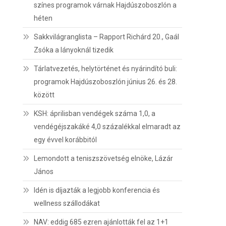
színes programok várnak Hajdúszoboszlón a
héten
Sakkvilágranglista – Rapport Richárd 20., Gaál
Zsóka a lányoknál tizedik
Tárlatvezetés, helytörténet és nyárindító buli:
programok Hajdúszoboszlón június 26. és 28.
között
KSH: áprilisban vendégek száma 1,0, a
vendégéjszakáké 4,0 százalékkal elmaradt az
egy évvel korábbitól
Lemondott a teniszszövetség elnöke, Lázár
János
Idén is díjazták a legjobb konferencia és
wellness szállodákat
NAV: eddig 685 ezren ajánlották fel az 1+1