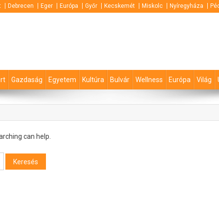
t
Debrecen
Eger
Európa
Győr
Kecskemét
Miskolc
Nyíregyháza
Pé
rt
Gazdaság
Egyetem
Kultúra
Bulvár
Wellness
Európa
Világ
arching can help.