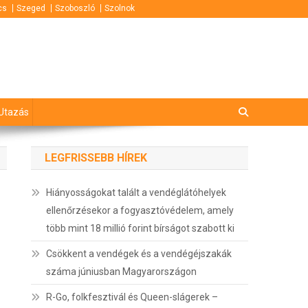
cs
Szeged
Szoboszló
Szolnok
Utazás
LEGFRISSEBB HÍREK
Hiányosságokat talált a vendéglátóhelyek
ellenőrzésekor a fogyasztóvédelem, amely
több mint 18 millió forint bírságot szabott ki
Csökkent a vendégek és a vendégéjszakák
száma júniusban Magyarországon
R-Go, folkfesztivál és Queen-slágerek –