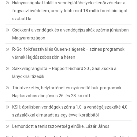
Hiányosságokat talált a vendéglátóhelyek ellenőrzésekor a
fogyasztóvédelem, amely több mint 18 millió forint bírságot
szabott ki
Csökkent a vendégek és a vendégéjszakák száma júniusban
Magyarországon
R-Go, folkfesztivál és Queen-slágerek – színes programok
várnak Hajdúszoboszlón a héten
Sakkvilágranglista – Rapport Richárd 20., Gaál Zsóka a
lányoknál tizedik
Tárlatvezetés, helytörténet és nyárindító buli: programok
Hajdúszoboszlón június 26. és 28. között
KSH: áprilisban vendégek száma 1,0, a vendégéjszakáké 4,0
százalékkal elmaradt az egy évvel korábbitól
Lemondott a teniszszövetség elnöke, Lázár János