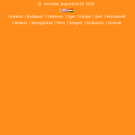
Skip
szombat, augusztus 08, 2026
to
Balaton
Budapest
Debrecen
Eger
Európa
Győr
Kecskemét
content
Miskolc
Nyíregyháza
Pécs
Szeged
Szoboszló
Szolnok