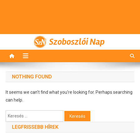
Szoboszlói Nap
NOTHING FOUND
It seems we can’t find what you’re looking for. Perhaps searching
can help.
Keresés:
LEGFRISSEBB HÍREK