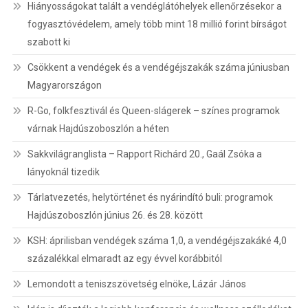
Hiányosságokat talált a vendéglátóhelyek ellenőrzésekor a
fogyasztóvédelem, amely több mint 18 millió forint bírságot
szabott ki
Csökkent a vendégek és a vendégéjszakák száma júniusban
Magyarországon
R-Go, folkfesztivál és Queen-slágerek – színes programok
várnak Hajdúszoboszlón a héten
Sakkvilágranglista – Rapport Richárd 20., Gaál Zsóka a
lányoknál tizedik
Tárlatvezetés, helytörténet és nyárindító buli: programok
Hajdúszoboszlón június 26. és 28. között
KSH: áprilisban vendégek száma 1,0, a vendégéjszakáké 4,0
százalékkal elmaradt az egy évvel korábbitól
Lemondott a teniszszövetség elnöke, Lázár János