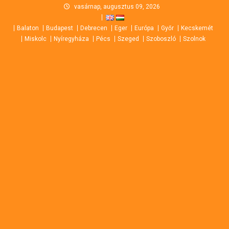
Skip
vasárnap, augusztus 09, 2026
to
Balaton
Budapest
Debrecen
Eger
Európa
Győr
Kecskemét
content
Miskolc
Nyíregyháza
Pécs
Szeged
Szoboszló
Szolnok