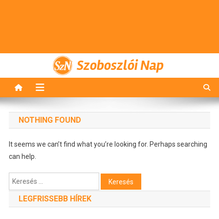
Szoboszlói Nap
NOTHING FOUND
It seems we can’t find what you’re looking for. Perhaps searching
can help.
Keresés:
LEGFRISSEBB HÍREK